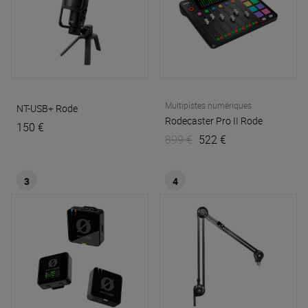
Multipistes numériques
NT-USB+
Rode
Rodecaster Pro II
Rode
150 €
899 €
522 €
3
4