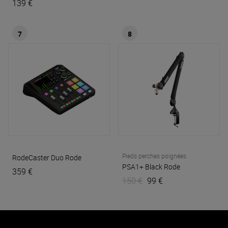
139 €
7
8
Pieds perches poignées
RodeCaster Duo
Rode
PSA1+ Black
Rode
359 €
150 €
99 €