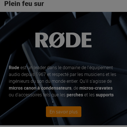
Plein feu sur
Rode
est un leader dans le domaine de l'équipement
audio depuis 1967 et respecté par les musiciens et les
ingénieurs du son du monde entier. Qu'il s'agisse de
micros canon à condensateurs
, de
micros-cravates
ou d'accessoires tels que les
perches
et les
supports
de micro
, Rode a tout ce qu'il faut pour capturer les
talents d'un artiste sur
scène
ou en
studio
. Parmi les
En savoir plus
best sellers, le
micro à condensateur
NT1-A, pour les
podcasts
le NT-USB mini et RodeCaster Pro. Pour ceux