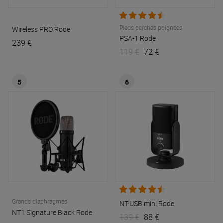
Pieds perches poignées
Wireless PRO
Rode
PSA-1
Rode
239 €
119 €
72 €
5
6
Grands diaphragmes
NT-USB mini
Rode
NT1 Signature Black
Rode
139 €
88 €