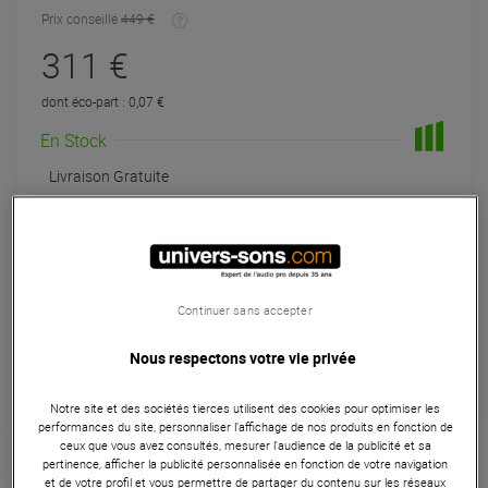
Prix conseillé
449 €
311 €
dont éco-part : 0,07 €
En Stock
Livraison Gratuite
Expédiable immédiatement
+infos
Retrait magasin en 24h
à Univers-sons
Continuer sans accepter
Payer en
3x
4x
10x
12x
Nous respectons votre vie privée
Apport initial :
103.67 €
103
,67 €
/ mois
Mensualités :
2
x
103.67 €
Notre site et des sociétés tierces utilisent des cookies pour optimiser les
Coût de financement :
0 €
TAEG fixe :
0
performances du site, personnaliser l’affichage de nos produits en fonction de
%
ceux que vous avez consultés, mesurer l'audience de la publicité et sa
pertinence, afficher la publicité personnalisée en fonction de votre navigation
et de votre profil et vous permettre de partager du contenu sur les réseaux