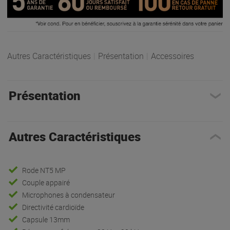
Autres Caractéristiques
|
Présentation
|
Accessoires
Présentation
Autres Caractéristiques
Rode NT5 MP
Couple appairé
Microphones à condensateur
Directivité cardioïde
Capsule 13mm