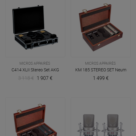
MICROS APPAIRÉS
MICROS APPAIRÉS
C414 XLII Stereo Set
AKG
KM 185 STEREO SET
Neumann
3 118 €
1 907 €
1 499 €