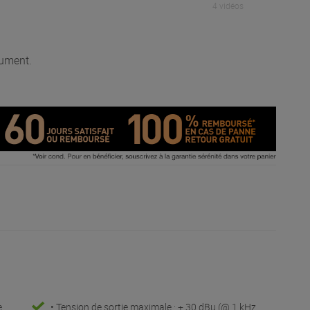
4 vidéos
rument.
e
• Tension de sortie maximale : + 30 dBu (@ 1 kHz,