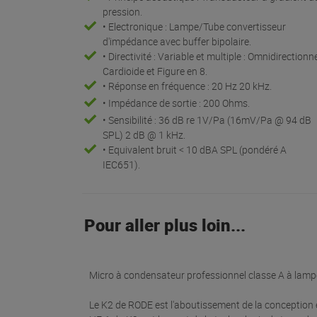
pression.
• Electronique : Lampe/Tube convertisseur
d'impédance avec buffer bipolaire.
• Directivité : Variable et multiple : Omnidirectionne
Cardioide et Figure en 8.
• Réponse en fréquence : 20 Hz 20 kHz.
• Impédance de sortie : 200 Ohms.
• Sensibilité : 36 dB re 1V/Pa (16mV/Pa @ 94 dB
SPL) 2 dB @ 1 kHz.
• Equivalent bruit < 10 dBA SPL (pondéré A
IEC651).
Pour aller plus loin...
Micro à condensateur professionnel classe A à lampe
Le K2 de RODE est l'aboutissement de la conception e