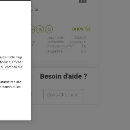
Livraison Gratuite
Payer en
3x
4x
10x
12x
Apport initial :
232.67 €
232
,67 €
/
Mensualités :
2
x
232.67 €
Coût de financement :
0 €
TAEG fixe :
0
%
mois
liser l’affichage
tinence, afficher
r du contenu sur
Besoin d'aide ?
 Paramètres des
ersonnel et les
Léo
Anthony
Contactez-nous