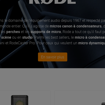
ns le domaine de l'équipement audio depuis 1967 et respecté par
onde entier. Qu'il s'agisse de
micros canon à condensateurs
, 
 les
perches
et les
supports de micro
, Rode a tout ce qu'il faut 
r
scène
ou en
studio
. Parmi les best sellers, le
micro à condensa
ni et RodeCaster Pro. Pour ceux qui veulent un
micro dynamiq
ions mobiles
sont également proposées pour les
smartphones
e
nelle.
En savoir plus