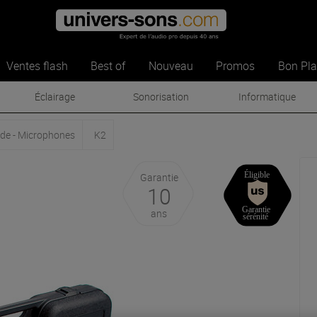
Ventes flash
Best of
Nouveau
Promos
Bon Pl
Éclairage
Sonorisation
Informatique
de - Microphones
K2
Garantie
10
ans