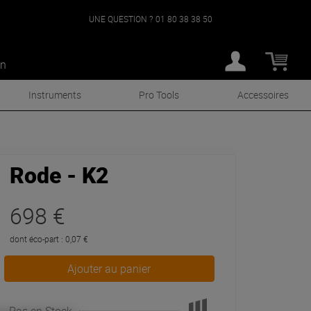
UNE QUESTION ?
01 80 38 38 50
an
Instruments
Pro Tools
Accessoires
Rode - K2
698 €
dont éco-part : 0,07 €
Ajouter au panier
Pas en Stock