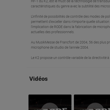
HF-1 du K2, est le must de la technologie de transdu
caractéristiques du genre avec la subtilité des micr
L'infinité de possibilités de contrôle des modes de polari
permettent d'exceller dans n'importe quelle situatio
l'implication de RODE dans la fabrication de microp
actuelles des professionnels.
Au MusikMesse de Francfort de 2004, 56 des plus pre
microphone de studio de l'année 2004.
Le K2 propose un contrôle variable de la directivité à 
Vidéos