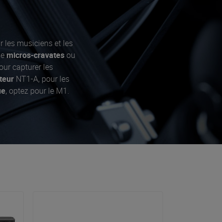
 les musiciens et les
de
micros-cravates
ou
pour capturer les
teur
NT1-A, pour les
ue
, optez pour le M1.
t
DSLR
, toujours avec