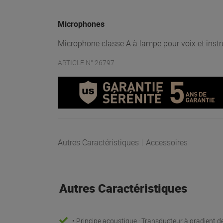
Microphones
Microphone classe A à lampe pour voix et inst
ARTICLE N° 26797
Autres Caractéristiques
|
Accessoires
Autres Caractéristiques
• Principe acoustique : Transducteur à gradient d