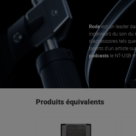
Rode
est un leader da
ingénieurs du son du m
d'accessoires tels que
talents d'un artiste su
podcasts
le NT-USB mi
De nombreuses
solut
une qualité profession
Produits équivalents