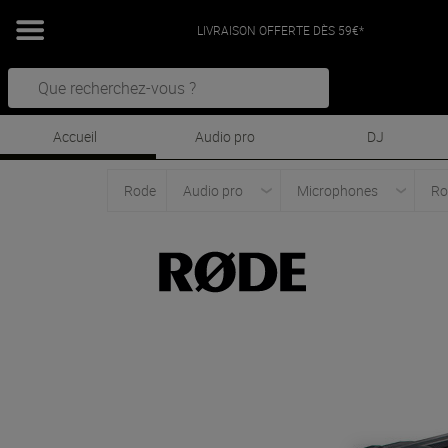
LIVRAISON OFFERTE DÈS 59€*
Accueil
Audio pro
DJ
Rode
Audio pro
Microphones
Ro