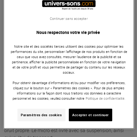
Livraison Gratuite
Continuer sans accepter
Payer en
3x
4x
10x
12x
Nous respectons votre vie privée
Apport initial :
126.33 €
126
,33 €
/ mois
Mensualités :
2
x
126.33 €
Notre site et des sociétés tierces utilisent des cookies pour optimiser les
Coût de financement :
0 €
performances du site, personnaliser l’affichage de nos produits en fonction de
TAEG fixe :
0
%
ceux que vous avez consultés, mesurer l'audience de la publicité et sa
pertinence, afficher la publicité personnalisée en fonction de votre navigation
et de votre profil et vous permettre de partager du contenu sur les réseaux
Garantie
3
ans
sociaux.
Eligible à la Garantie Sérénité
Pour obtenir davantage d'informations et/ou pour modifier vos préférences,
Microphones
cliquez sur le bouton sur « Paramètres des cookies ». Pour de plus amples
informations sur la façon dont nous traitons vos données à caractère
personnel et les cookies, veuillez consulter notre
Politique de confidentialité.
Le CR89 de MXL est un microphone cardioïde à
condensateur, équipé d'une large capsule de 32mm de
diamètre, plaquée à l'or fin. Il est doté d'un circuit à très
Paramètres des cookies
Accepter et continuer
faible bruit pour offrir un son riche tout en minimisant le
bruit propre. Le micro est livré avec sa suspension, ainsi