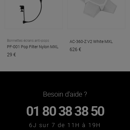
Bonnettes écrans anti-pops
AC-360-Z V2 White
MXL
PF-001 Pop Filter Nylon
MXL
626 €
29 €
Besoin d'aide ?
01 80 38 38 50
6J sur 7 de 11H à 19H