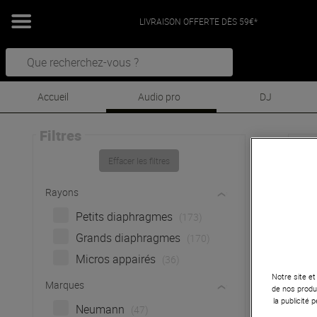
LIVRAISON OFFERTE DÈS 59€*
Accueil
Audio pro
DJ
Filtres
Aud
Effacer les filtres
Mi
Rayons
42 
Petits diaphragmes
(173)
Grands diaphragmes
(170)
Les m
Micros appairés
(36)
nuanc
Notre site et
trans
Marques
de nos produi
cruci
la publicité
Neumann
(47)