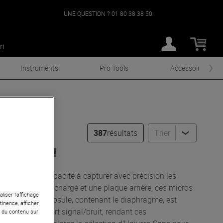
UNE QUESTION ?
01 80 38 38 50
an
Instruments
Pro Tools
Accessoires
387
résultats
Trier
 en Stock !
io pour leur capacité à capturer avec précision les
un diaphragme chargé et une plaque arrière, ces micros
liser l’affichage
qualité de la capsule, contenant le diaphragme, est
tinence, afficher
n meilleur rapport signal/bruit, rendant ces
r du contenu sur