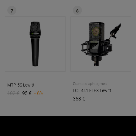
7
8
Grands diaphragmes
MTP-5S
Lewitt
LCT 441 FLEX
Lewitt
102 €
95 €
- 6%
368 €