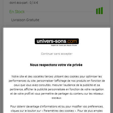
dont éco-part : 0,14 €
En Stock
Livraison Gratuite
Habituellement expédié sous 3 jours
+infos
Retrait magasin en 4 jour(s)
à Univers-sons
Continuer sans accepter
Nous respectons votre vie privée
Garantie
3
ans
Eligible à la Garantie Sérénité
Notre site et des sociétés tierces utilisent des cookies pour optimiser les
Microphones
performances du site, personnaliser l’affichage de nos produits en fonction de
ceux que vous avez consultés, mesurer l'audience de la publicité et sa
pertinence, afficher la publicité personnalisée en fonction de votre navigation
Col de cygne flexible, compact, longueur 171 mm, en métal,
et de votre profil et vous permettre de partager du contenu sur les réseaux
pour micro de conférence.
sociaux.
Pour obtenir davantage d'informations et/ou pour modifier vos préférences,
ARTICLE N° 78538
cliquez sur le bouton sur « Paramètres des cookies ». Pour de plus amples