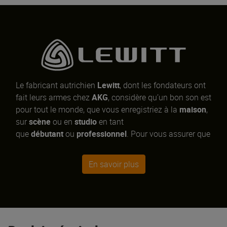
Le fabricant autrichien
Lewitt
, dont les fondateurs ont
fait leurs armes chez
AKG
, considère qu’un bon son est
pour tout le monde, que vous enregistriez à la
maison
,
sur
scène
ou en
studio
en tant
que
débutant
ou
professionnel
. Pour vous assurer que
rien ne limite vos performances sur le plan technique,
Lewitt a fait avancer la technologie des microphones
En savoir plus
en les repensant de fond en comble, tels que le micro
de studio
RAY
doté de la technologie AURA, le couple
appairé
LCT 140 AIR STEREO
et le très polyvalent
LCT
440 PURE
.