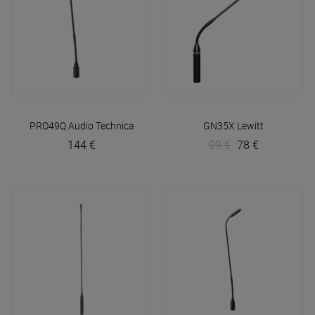
PRO49Q
Audio Technica
GN35X
Lewitt
144 €
99 €
78 €