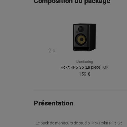
Composition du package
2 x
Monitoring
Rokit RP5 G5 (La pièce)
Krk
159 €
Présentation
Le pack de moniteurs de studio KRK Rokit RP5 G5