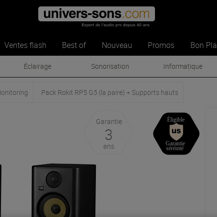
Ventes flash
Best of
Nouveau
Promos
Bon Pl
Éclairage
Sonorisation
Informatique
Monitoring
Pack Rokit RP5 G5 (la paire) + Supports hauts
Garantie
3
ans