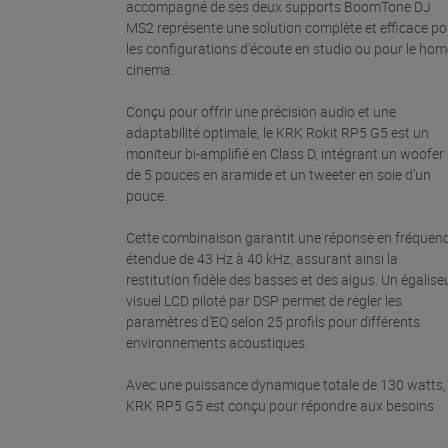
accompagné de ses deux supports BoomTone DJ
MS2 représente une solution complète et efficace po
les configurations d'écoute en studio ou pour le hom
cinema.
Conçu pour offrir une précision audio et une
adaptabilité optimale, le KRK Rokit RP5 G5 est un
moniteur bi-amplifié en Class D, intégrant un woofer
de 5 pouces en aramide et un tweeter en soie d’un
pouce.
Cette combinaison garantit une réponse en fréquen
étendue de 43 Hz à 40 kHz, assurant ainsi la
restitution fidèle des basses et des aigus. Un égalise
visuel LCD piloté par DSP permet de régler les
paramètres d’EQ selon 25 profils pour différents
environnements acoustiques.
Avec une puissance dynamique totale de 130 watts, 
KRK RP5 G5 est conçu pour répondre aux besoins