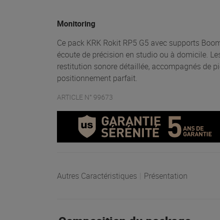
Monitoring
Ce pack KRK Rokit RP5 G5 avec supports Boom
écoute de précision en studio ou à domicile. Le
restitution sonore détaillée, accompagnés de pi
positionnement parfait.
ARTICLE N° 99673
Autres Caractéristiques
|
Présentation