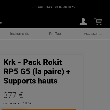
UNE QUESTION ?
01 80 38 38 50
an
Instruments
Pro Tools
Accessoires
Krk - Pack Rokit
RP5 G5 (la paire) +
Supports hauts
377 €
dont éco-part : 1,87 €