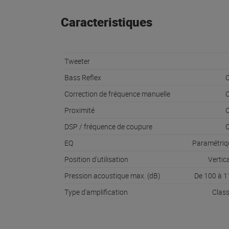
Caracteristiques
Tweeter
Bass Reflex
O
Correction de fréquence manuelle
O
Proximité
O
DSP / fréquence de coupure
O
EQ
Paramétriq
Position d'utilisation
Vertic
Pression acoustique max. (dB)
De 100 à 1
Type d'amplification
Clas