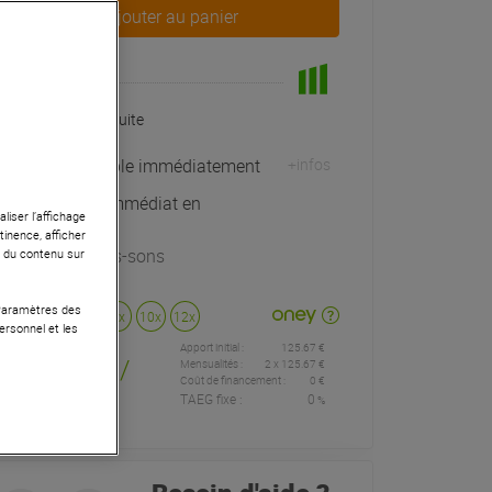
Ajouter au panier
En Stock
Livraison Gratuite
Expédiable immédiatement
+infos
Retrait immédiat en
liser l’affichage
magasin
tinence, afficher
à Univers-sons
r du contenu sur
 Paramètres des
Payer en
3x
4x
10x
12x
ersonnel et les
Apport initial :
125.67 €
125
,67 €
/
Mensualités :
2
x
125.67 €
Coût de financement :
0 €
TAEG fixe :
0
%
mois