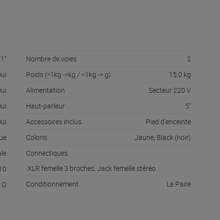
1"
Nombre de voies
2
ui
Poids (>1kg ->kg / <1kg -> g)
15,0 kg
ui
Alimentation
Secteur 220 V
ui
Haut-parleur
5"
ui
Accessoires inclus
Pied d'enceinte
ue
Coloris
Jaune, Black (noir)
ale
Connectiques
XLR femelle 3 broches, Jack femelle stéréo
10
Conditionnement
La Paire
s D