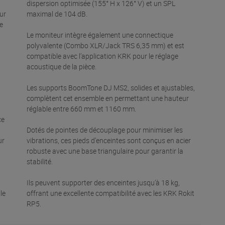
dispersion optimisée (155° H x 126° V) et un SPL
ur
maximal de 104 dB.
e
Le moniteur intègre également une connectique
polyvalente (Combo XLR/Jack TRS 6,35 mm) et est
compatible avec l’application KRK pour le réglage
acoustique de la pièce.
Les supports BoomTone DJ MS2, solides et ajustables,
complètent cet ensemble en permettant une hauteur
réglable entre 660 mm et 1160 mm.
ce
Dotés de pointes de découplage pour minimiser les
ur
vibrations, ces pieds d’enceintes sont conçus en acier
robuste avec une base triangulaire pour garantir la
stabilité.
Ils peuvent supporter des enceintes jusqu’à 18 kg,
le
offrant une excellente compatibilité avec les KRK Rokit
RP5.