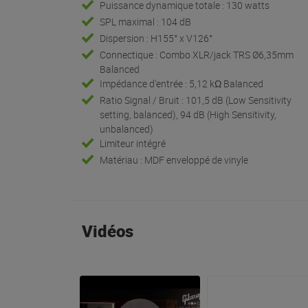
Puissance dynamique totale : 130 watts
SPL maximal : 104 dB
Dispersion : H155° x V126°
Connectique : Combo XLR/jack TRS Ø6,35mm
Balanced
Impédance d'entrée : 5,12 kΩ Balanced
Ratio Signal / Bruit : 101,5 dB (Low Sensitivity
setting, balanced), 94 dB (High Sensitivity,
unbalanced)
Limiteur intégré
Matériau : MDF enveloppé de vinyle
Vidéos