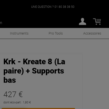
UNE QUESTION ?
01 80 38 38 50
an
Instruments
Pro Tools
Accessoires
Krk - Kreate 8 (La
paire) + Supports
bas
427 €
dont éco-part : 1,80 €