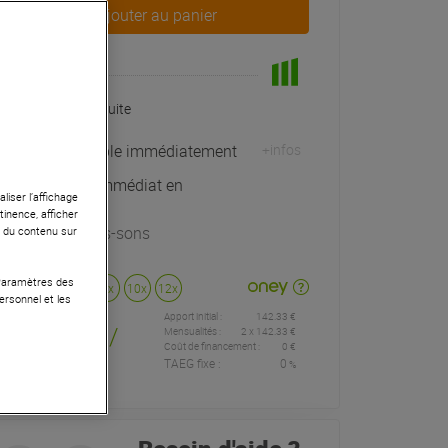
Ajouter au panier
En Stock
Livraison Gratuite
Expédiable immédiatement
+infos
Retrait immédiat en
liser l’affichage
magasin
tinence, afficher
à Univers-sons
r du contenu sur
 Paramètres des
Payer en
3x
4x
10x
12x
ersonnel et les
Apport initial :
142.33 €
142
,33 €
/
Mensualités :
2
x
142.33 €
Coût de financement :
0 €
TAEG fixe :
0
%
mois