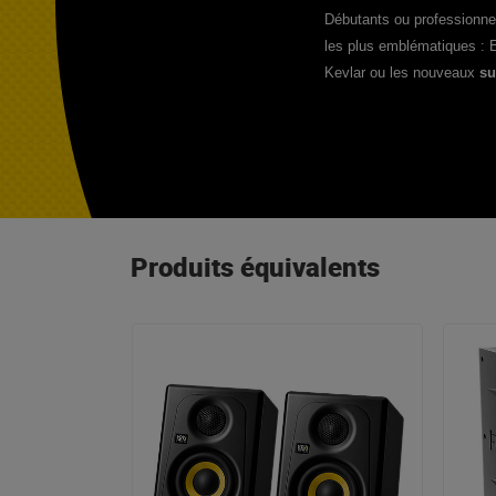
correction ou un
Débutants ou professionn
traitement acoustique
les plus emblématiques : 
complet, il existe une
Kevlar ou les nouveaux
su
étape gratuite,
mesurable et
radicalement efficace :
positionner
correctement vos
enceintes de
monitoring !
Produits équivalents