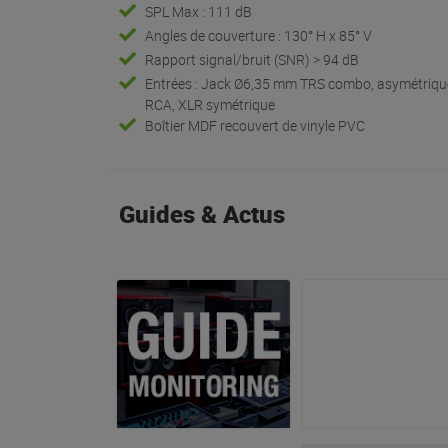
SPL Max : 111 dB
Angles de couverture : 130° H x 85° V
Rapport signal/bruit (SNR) > 94 dB
Entrées : Jack Ø6,35 mm TRS combo, asymétriqu
RCA, XLR symétrique
Boîtier MDF recouvert de vinyle PVC
Guides & Actus