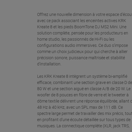
Offrez une nouvelle dimension à votre espace d’écou
avec ce pack associant les enceintes actives KRK
Kreate 8 et les pieds BoomTone DJ MS2 Mini. Une
solution complète, pensée pour les producteurs en
home studio, les passionnés de Hi-Fi ou les
configurations audio immersives. Ce duo s’impose
comme un choix judicieux pour qui cherche à allier
précision sonore, puissance maîtrisée et stabilité
d’installation.
Les KRK Kreate 8 intègrent un système bi-amplifié
efficace, combinant une section grave en classe D d
80 W et une section aiguë en classe A/B de 20 W. Le
woofer de 8 pouces en fibre de verre et le tweeter à
dôme textile délivrent une réponse équilibrée, allant 
48 Hz à 40 kHz, avec un SPL max de 111 dB. Ce
spectre large permet de travailler des mix précis, tou
en profitant d’une écoute détaillée sur tous types de
musiques. La connectique complète (XLR, jack TRS,