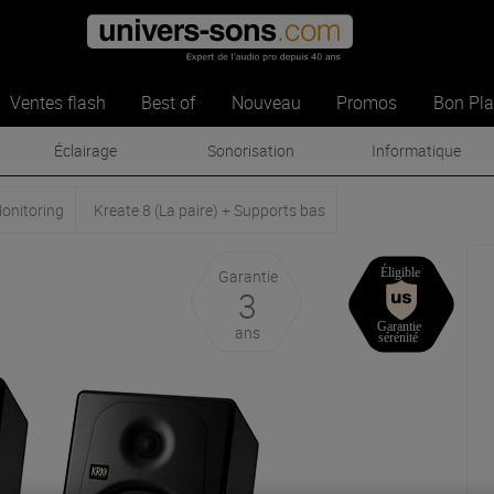
Ventes flash
Best of
Nouveau
Promos
Bon Pl
Éclairage
Sonorisation
Informatique
Monitoring
Kreate 8 (La paire) + Supports bas
Garantie
3
ans