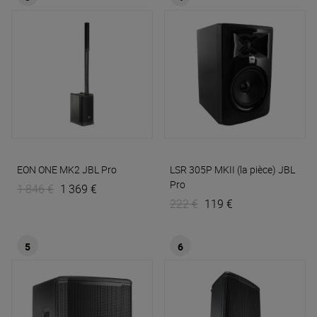
EON ONE MK2
JBL Pro
LSR 305P MKII (la pièce)
JBL
Pro
1 846 €
1 369 €
222 €
119 €
5
6