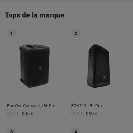
Tops de la marque
1
2
Eon One Compact
JBL Pro
EON715
JBL Pro
886 €
505 €
910 €
569 €
3
4