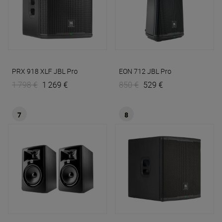
PRX 918 XLF
JBL Pro
EON 712
JBL Pro
1 798 €
1 269 €
850 €
529 €
7
8