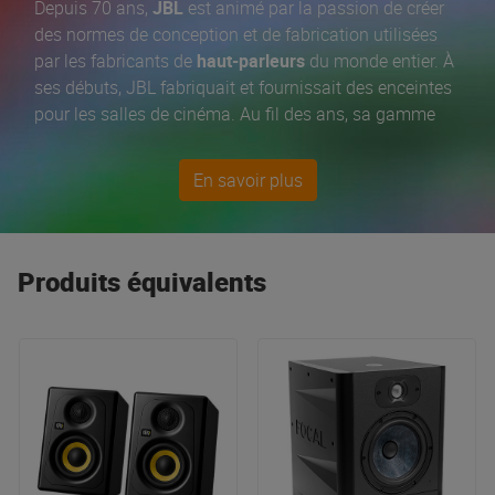
Depuis 70 ans,
JBL
est animé par la passion de créer
des normes de conception et de fabrication utilisées
par les fabricants de
haut-parleurs
du monde entier. À
ses débuts, JBL fabriquait et fournissait des enceintes
pour les salles de cinéma. Au fil des ans, sa gamme
s'est étendue aux
enceintes de sonorisation
, aux
enceintes de monitoring de studio
et aux
caissons de
En savoir plus
basses
utilisés sur scène et en studio. Avec sa célèbre
série
JBL EON
, son incontournable
série passive JRX
,
sa nouvelle gamme d’
enceintes de monitoring LSR
ou
la série haut de gamme
PRX
, JBL reste
Produits équivalents
incontestablement une des meilleures firme
d’enceintes de sonorisation au monde !