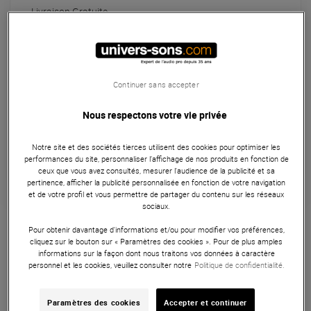
Livraison Gratuite
Habituellement expédié sous 4 jours
+infos
Retrait magasin en 5 jour(s)
à Univers-sons
Continuer sans accepter
Nous respectons votre vie privée
Payer en
3x
4x
10x
12x
Apport initial :
253.00 €
253
,00 €
/ mois
Notre site et des sociétés tierces utilisent des cookies pour optimiser les
Mensualités :
2
x
253.00 €
performances du site, personnaliser l’affichage de nos produits en fonction de
Coût de financement :
0 €
ceux que vous avez consultés, mesurer l'audience de la publicité et sa
TAEG fixe :
0
%
pertinence, afficher la publicité personnalisée en fonction de votre navigation
et de votre profil et vous permettre de partager du contenu sur les réseaux
sociaux.
Garantie
3
ans
Eligible à la Garantie Sérénité
Pour obtenir davantage d'informations et/ou pour modifier vos préférences,
cliquez sur le bouton sur « Paramètres des cookies ». Pour de plus amples
Monitoring
informations sur la façon dont nous traitons vos données à caractère
personnel et les cookies, veuillez consulter notre
Politique de confidentialité.
Les Auratone 5C Super Sound Black sont une paire de
moniteurs actifs à large bande, développés avec
Paramètres des cookies
Accepter et continuer