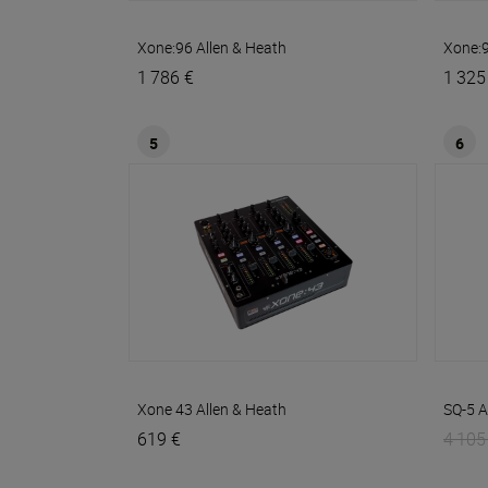
Xone:96
Allen & Heath
Xone:
1 786 €
1 325
5
6
Xone 43
Allen & Heath
SQ-5
A
619 €
4 105