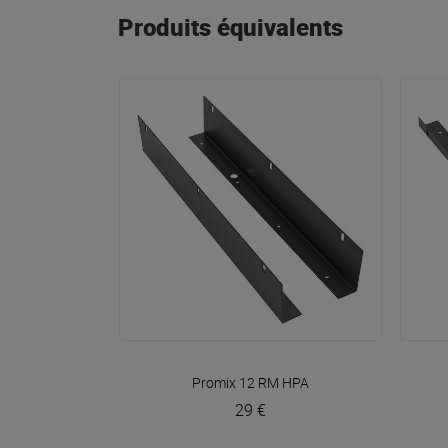
Produits équivalents
VOIR EN DÉTAIL
Promix 12 RM
HPA
29 €