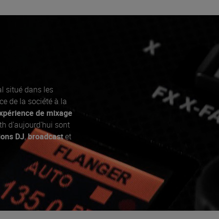
l situé dans les
e de la société à la
xpérience de mixage
h d'aujourd'hui sont
ions DJ
,
broadcast
et
en & Heath pour les