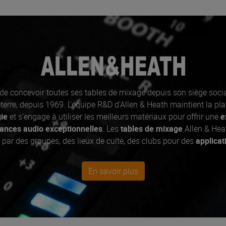
 de concevoir toutes ses tables de mixage depuis son siège socia
terre, depuis 1969. L'équipe R&D d'Allen & Heath maintient la plac
ie
et s'engage à utiliser les meilleurs matériaux pour offrir une
e
ances audio exceptionnelles
. Les
tables de mixage
Allen & Heat
s par des groupes, des lieux de culte, des clubs pour des
applicat
 Gamme ZED pour sonorisateurs exigeants et la Gamme XONE All
En savoir plus