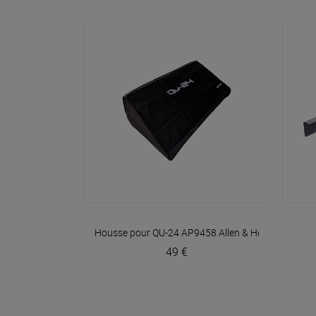
VOIR EN DÉTAIL
Housse pour QU-24 AP9458
Allen & Heath
49 €