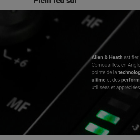
Plein feu sur
Allen & Heath
est fier
Cornouailles, en Angle
pointe de la
technolog
ultime
et des
perform
utilisées et appréciée
studio
. Découvrez la
DJ créatifs !