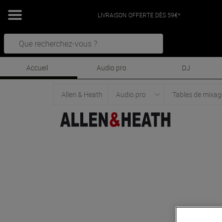
LIVRAISON OFFERTE DÈS 59€*
Accueil
Audio pro
DJ
Allen & Heath
Audio pro
Tables de mixag