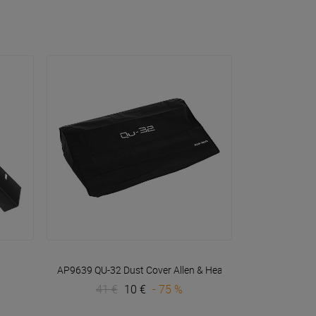
VOIR EN DÉTAIL
AP9639 QU-32 Dust Cover
Allen & Heath
41 €
10 €
- 75 %