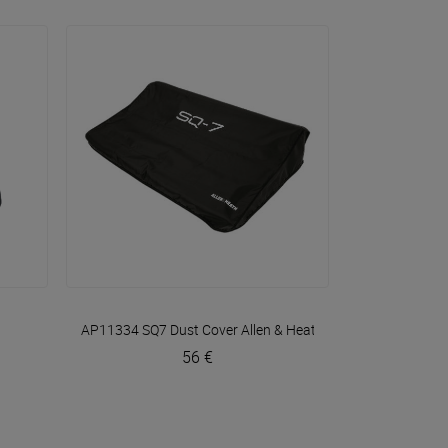
VOIR EN DÉTAIL
AP11334 SQ7 Dust Cover
Allen & Heath
56 €