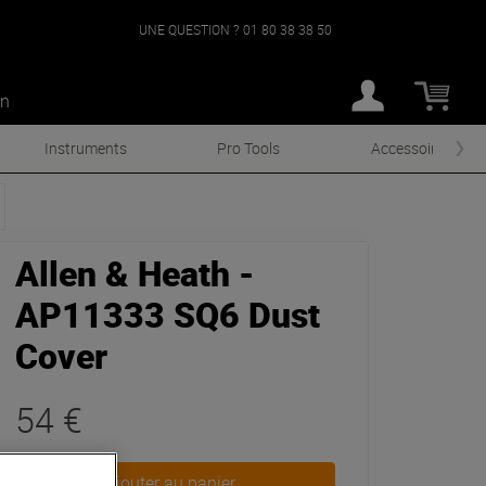
UNE QUESTION ?
01 80 38 38 50
an
Instruments
Pro Tools
Accessoires
Allen & Heath -
AP11333 SQ6 Dust
Cover
54 €
Ajouter au panier