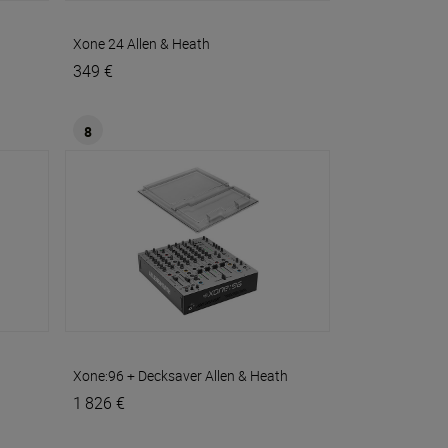
Xone 24
Allen & Heath
349 €
8
Xone:96 + Decksaver
Allen & Heath
1 826 €