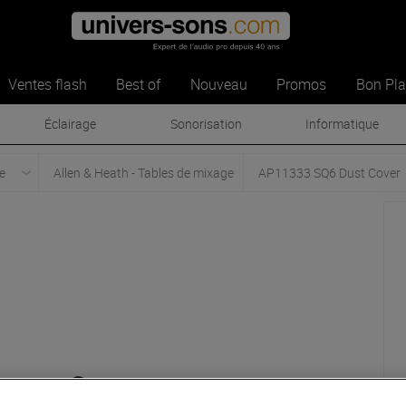
Ventes flash
Best of
Nouveau
Promos
Bon Pl
Éclairage
Sonorisation
Informatique
e
Allen & Heath - Tables de mixage
AP11333 SQ6 Dust Cover