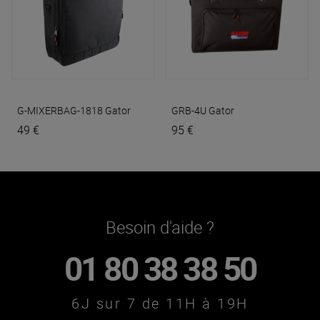
G-MIXERBAG-1818
Gator
GRB-4U
Gator
49 €
95 €
Besoin d'aide ?
01 80 38 38 50
6J sur 7 de 11H à 19H