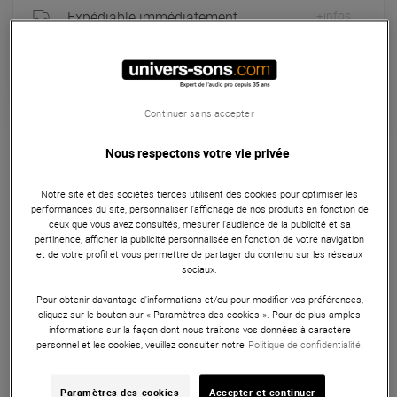
Expédiable immédiatement
+infos
Retrait magasin en 24h
à Univers-sons
Continuer sans accepter
Garantie
3
ans
Nous respectons votre vie privée
Tables de mixage
Notre site et des sociétés tierces utilisent des cookies pour optimiser les
Le Gator G-Mixerbag-1815 Mixer Bag est un sac de
performances du site, personnaliser l’affichage de nos produits en fonction de
transport rembourré, de 470 x 381 x 165mm, avec poche
ceux que vous avez consultés, mesurer l'audience de la publicité et sa
pertinence, afficher la publicité personnalisée en fonction de votre navigation
extérieure en nylon, idéal pour transporter votre matériel
et de votre profil et vous permettre de partager du contenu sur les réseaux
musical.
sociaux.
Pour obtenir davantage d'informations et/ou pour modifier vos préférences,
ARTICLE N° 66802
cliquez sur le bouton sur « Paramètres des cookies ». Pour de plus amples
informations sur la façon dont nous traitons vos données à caractère
personnel et les cookies, veuillez consulter notre
Politique de confidentialité.
Autres Caractéristiques
Paramètres des cookies
Accepter et continuer