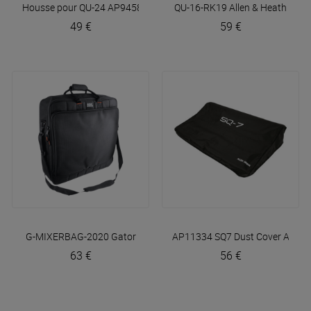
Housse pour QU-24 AP9458
Allen & Heath
QU-16-RK19
Allen & Heath
49 €
59 €
G-MIXERBAG-2020
Gator
AP11334 SQ7 Dust Cover
Allen 
63 €
56 €