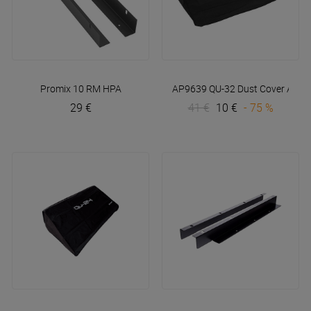
Promix 10 RM
HPA
AP9639 QU-32 Dust Cover
Allen
29 €
41 €
10 €
- 75 %