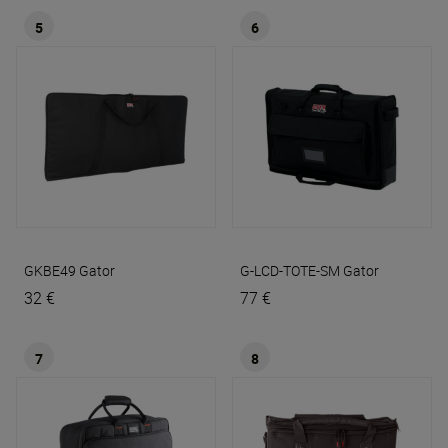
5
6
GKBE49
Gator
G-LCD-TOTE-SM
Gator
32 €
77 €
7
8