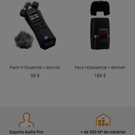
Pack H1Essential + Bonnette
Zoom
Pack H2essential + Bonnette
Zo
98 €
189 €
Experts Audio Pro
+ de 500 M² de matériel