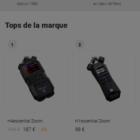
depuis 1986
au cœur de Paris
Tops de la marque
1
2
H4essential
Zoom
H1essential
Zoom
195 €
187 €
- 4%
98 €