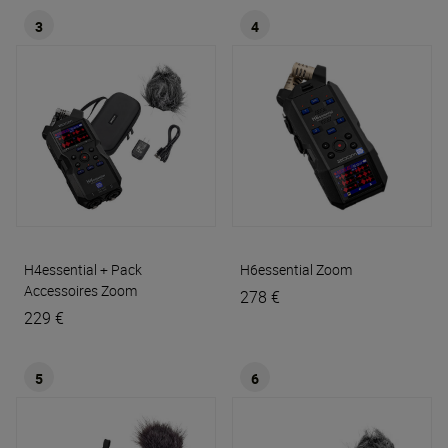
3
4
H4essential + Pack
H6essential
Zoom
Accessoires
Zoom
278 €
229 €
5
6