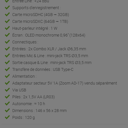
Entrée Line : +24 dBu
Supports d'enregistrement :
Carte microSDHC (4GB ⭢ 32GB)
Carte microSDXC (64GB ⭢ 1TB)
Haut-parleur intégré : 1 W
Écran : OLED monochrome 0,96’’ (128x64)
Connectiques :
Entrées : 2x Combo XLR / Jack ∅6,35 mm
Entrées Mic & Line : mini-jack TRS ∅3,5 mm
Sortie casque & Line : mini-jack TRS ∅3,5 mm
Transfère de données : USB Type-C
Alimentation :
Adaptateur secteur 5V 1A (Zoom AD-17) vendu séparément
Via USB
Piles : 2x 1,5V AA (LR03)
Autonomie : ≈ 10 h
Dimensions : 146 x 56 x 28 mm
Poids : 120 g