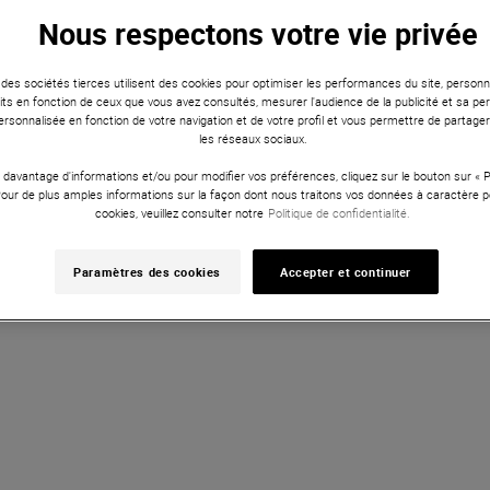
pistes intègrent des fonctionnalités avancées pour une expérie
Nous respectons votre vie privée
ir l'enregistreur multipiste qui transformera votre manière de cap
 des sociétés tierces utilisent des cookies pour optimiser les performances du site, personna
ts en fonction de ceux que vous avez consultés, mesurer l'audience de la publicité et sa per
 personnalisée en fonction de votre navigation et de votre profil et vous permettre de partage
Status : 0 - Message : error
les réseaux sociaux.
 davantage d'informations et/ou pour modifier vos préférences, cliquez sur le bouton sur «
Pour de plus amples informations sur la façon dont nous traitons vos données à caractère p
cookies, veuillez consulter notre
Politique de confidentialité.
Vous avez vu 20 sur 25 
Voir plus d''artic
Paramètres des cookies
Accepter et continuer