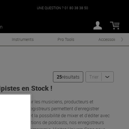
UNE QUESTION ?
01 80 38 38 50
an
Instruments
Pro Tools
Accessoires
25
résultats
Trier
pistes en Stock !
ns, parfaits pour les musiciens, producteurs et
 audio. Ces enregistreurs permettent d'enregistrer
ceptionnelle et la possibilité de mixer et d'éditer avec
 live et les créations de podcasts, nos enregistreurs