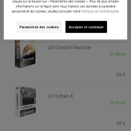
cliquez sur le bouton sur « Paramètres des cookies ». Pour de plus amples
En Stock
informations sur la façon dont nous traitons vos données à caractère
personnel et les cookies, veuillez consulter notre
Politique de confidentialité.
49 €
Paramètres des cookies
Accepter et continuer
UVI
Scratch Machine
En Stock
39 €
UVI
Urban X
En Stock
49 €