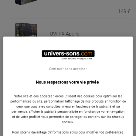
149 €
UVI
PX Apollo
En Stock
79 €
Continuer sans accepter
Nous respectons votre vie privée
UVI
Cameo
En Stock
Notre site et des sociétés tierces utilisent des cookies pour optimiser les
performances du site, personnaliser l’affichage de nos produits en fonction de
ceux que vous avez consultés, mesurer l'audience de la publicité et sa
149 €
pertinence, afficher la publicité personnalisée en fonction de votre navigation
et de votre profil et vous permettre de partager du contenu sur les réseaux
sociaux.
Pour obtenir davantage d'informations et/ou pour modifier vos préférences,
UVI
Energy