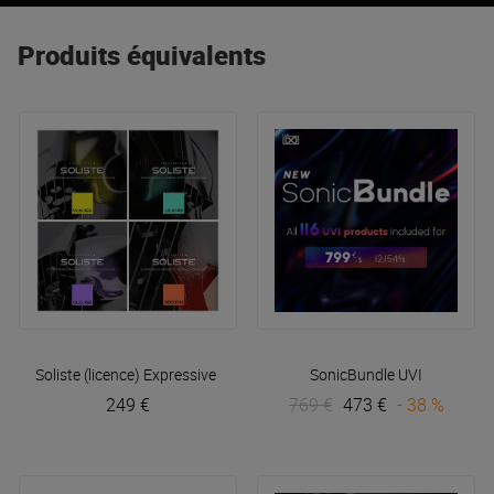
Produits équivalents
Soliste (licence)
Expressive E
SonicBundle
UVI
249 €
769 €
473 €
- 38 %