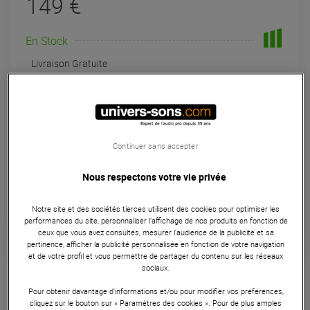
149 €
En Stock
Livraison Gratuite
Habituellement expédié sous 24h
+infos
Retrait magasin en 48h
à Univers-sons
Continuer sans accepter
Payer en
3x
4x
10x
12x
Nous respectons votre vie privée
Apport initial :
49.67 €
49
,67 €
/ mois
Mensualités :
2
x
49.67 €
Notre site et des sociétés tierces utilisent des cookies pour optimiser les
Coût de financement :
0 €
performances du site, personnaliser l’affichage de nos produits en fonction de
TAEG fixe :
0
%
ceux que vous avez consultés, mesurer l'audience de la publicité et sa
pertinence, afficher la publicité personnalisée en fonction de votre navigation
et de votre profil et vous permettre de partager du contenu sur les réseaux
Instruments Virtuels - VST
sociaux.
Retro Organ Suite offre près d’un siècle d’héritage sonore,
Pour obtenir davantage d'informations et/ou pour modifier vos préférences,
cliquez sur le bouton sur « Paramètres des cookies ». Pour de plus amples
grâce à une collection d’orgues électriques aux sonorités