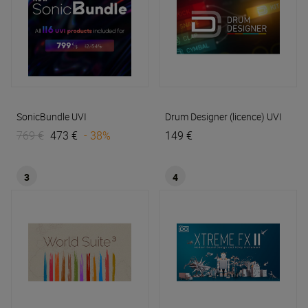
SonicBundle
UVI
Drum Designer (licence)
UVI
769 €
473 €
- 38%
149 €
3
4