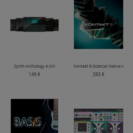
Synth Anthology 4
UVI
Kontakt 8 (licence)
Native Instr
149 €
285 €