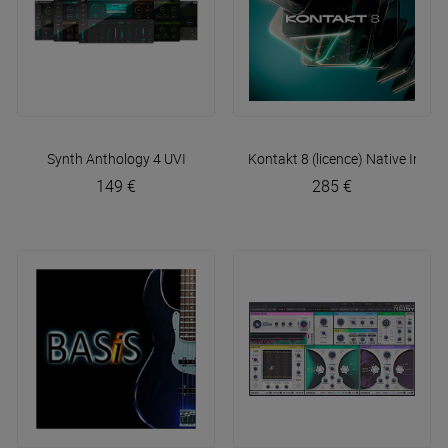
Synth Anthology 4
UVI
Kontakt 8 (licence)
Native Instr
149 €
285 €