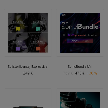
Soliste (licence)
Expressive E
SonicBundle
UVI
249 €
769 €
473 €
- 38 %