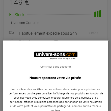
149 €
En Stock
Livraison Gratuite
Habituellement expédié sous 24h
+infos
Retrait magasin en 48h
à Univers-sons
Payer en
3x
4x
10x
12x
Continuer sans accepter
Apport initial :
49.67 €
49
,67 €
/ mois
Mensualités :
2
x
49.67 €
Coût de financement :
0 €
Nous respectons votre vie privée
TAEG fixe :
0
%
Notre site et des sociétés tierces utilisent des cookies pour optimiser les
performances du site, personnaliser l’affichage de nos produits en fonction de
Instruments Virtuels - VST
ceux que vous avez consultés, mesurer l'audience de la publicité et sa
pertinence, afficher la publicité personnalisée en fonction de votre navigation
Orchestral Suite vous donne accès à une sélection de plus
et de votre profil et vous permettre de partager du contenu sur les réseaux
de 60 instruments de musique classique regroupés dans un
sociaux.