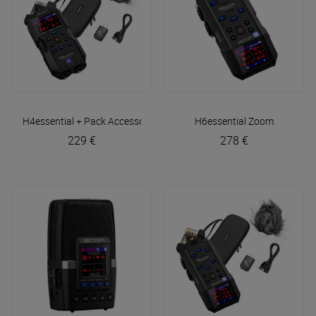
H4essential + Pack Accessoires
Zoom
H6essential
Zoom
229 €
278 €