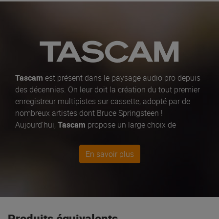
Tascam
est présent dans le paysage audio pro depuis
des décennies. On leur doit la création du tout premier
enregistreur multipistes sur cassette, adopté par de
nombreux artistes dont Bruce Springsteen !
Aujourd'hui,
Tascam
propose un large choix de
matériels d'enregistrement, des
studios numériques
portables
US-42B, aux
enregistreurs portables
DR-
En savoir plus
40X, des
interfaces audio HR
et des
tables de mixage
série Model. Simples à utiliser, les produits
Tascam
permettent aux
débutants
de se familiariser avec le
mixage et l'enregistrement, tandis que les
professionnels
peuvent facilement maximiser leur
Produits équivalents
potentiel. La possibilité de réaliser des enregistrements