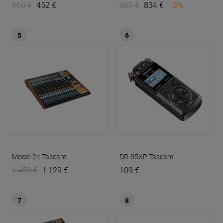
660 €
452 €
860 €
834 €
- 3%
5
6
Model 24
Tascam
DR-05XP
Tascam
1 450 €
1 129 €
109 €
7
8