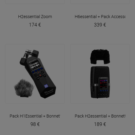
H2essential
Zoom
H6essential + Pack Accessoires
174 €
339 €
Pack H1Essential + Bonnette
Zoom
Pack H2essential + Bonnette
Zo
98 €
189 €