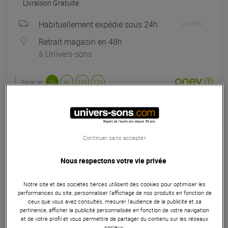
Livraison Gratuite
Habituellement expédié sous 24h
+infos
Retrait magasin en 48h
à Univers-sons
Payer en
3x
4x
10x
12x
Apport initial :
53.00 €
53
,00 €
/ mois
Mensualités :
2
x
53.00 €
Coût de financement :
0 €
TAEG fixe :
0
%
Continuer sans accepter
Garantie
3
ans
Nous respectons votre vie privée
Eligible à la Garantie Sérénité
Enregistreurs
Notre site et des sociétés tierces utilisent des cookies pour optimiser les
performances du site, personnaliser l’affichage de nos produits en fonction de
Le Tascam DR-07XP est un enregistreur portable avec
ceux que vous avez consultés, mesurer l'audience de la publicité et sa
pertinence, afficher la publicité personnalisée en fonction de votre navigation
micros orientables X-Y/A-B, capturant l’audio en 32 bits
et de votre profil et vous permettre de partager du contenu sur les réseaux
float sur cartes microSD jusqu’à 512 Go. Il offre des modes
sociaux.