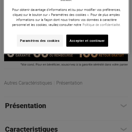
d’enregistrement avancés, un filtre coupe-bas, un accordeur
Pour obtenir davantage d'informations et/ou pour modifier vos préférences,
intégré et un effet de réverbération en temps réel.
cliquez sur le bouton sur « Paramètres des cookies ». Pour de plus amples
informations sur la façon dont nous traitons vos données à caractère
ARTICLE N° 103488
personnel et les cookies, veuillez consulter notre
Politique de confidentialité.
Paramètres des cookies
Accepter et continuer
Autres Caractéristiques
|
Présentation
Présentation
Caracteristiques