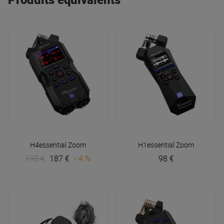
du début à la fin permet aux musiciens de
diffuser
leur musique
à grande échelle en toute simplicité.
H4essential
Zoom
H1essential
Zoom
195 €
187 €
- 4 %
98 €