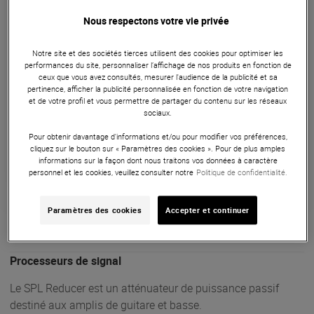
419 €
Nous respectons votre vie privée
dont éco-part : 0,07 €
Pas en Stock
Notre site et des sociétés tierces utilisent des cookies pour optimiser les
performances du site, personnaliser l’affichage de nos produits en fonction de
Livraison Gratuite
ceux que vous avez consultés, mesurer l'audience de la publicité et sa
pertinence, afficher la publicité personnalisée en fonction de votre navigation
et de votre profil et vous permettre de partager du contenu sur les réseaux
sociaux.
Payer en
3x
4x
10x
12x
Pour obtenir davantage d'informations et/ou pour modifier vos préférences,
Apport initial :
139.67 €
139
,67 €
cliquez sur le bouton sur « Paramètres des cookies ». Pour de plus amples
/ mois
Mensualités :
2
x
139.67 €
informations sur la façon dont nous traitons vos données à caractère
Coût de financement :
0 €
personnel et les cookies, veuillez consulter notre
Politique de confidentialité.
TAEG fixe :
0
%
Paramètres des cookies
Accepter et continuer
Garantie
3
ans
Eligible à la Garantie Sérénité
Processeurs de signal
Le SPL Reducer est un atténuateur de puissance passif
destiné aux amplis de guitare et basse.