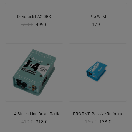
Driverack PA2
DBX
Pro
WiiM
694 €
499 €
179 €
J+4 Stereo Line Driver
Radial
PRO RMP Passive Re-Amper
Rad
410 €
318 €
165 €
138 €