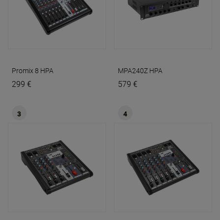
Promix 8
HPA
MPA240Z
HPA
299 €
579 €
3
4