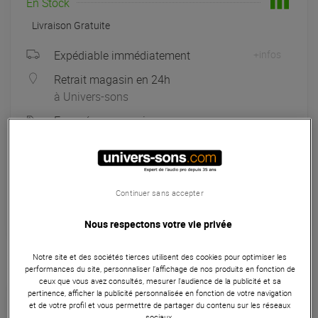
En Stock
Livraison Gratuite
Expédiable immédiatement
+infos
Retrait magasin en 24h
à Univers-sons
Exposé en magasin
à Univers-sons
Payer en
3x
4x
10x
12x
Continuer sans accepter
Apport initial :
66.33 €
66
,33 €
/ mois
Mensualités :
2
x
66.33 €
Coût de financement :
0 €
Nous respectons votre vie privée
TAEG fixe :
0
%
Notre site et des sociétés tierces utilisent des cookies pour optimiser les
performances du site, personnaliser l’affichage de nos produits en fonction de
Seconde Vie :
A partir de 159,20 €
ceux que vous avez consultés, mesurer l'audience de la publicité et sa
pertinence, afficher la publicité personnalisée en fonction de votre navigation
et de votre profil et vous permettre de partager du contenu sur les réseaux
Choisir mon grade
sociaux.