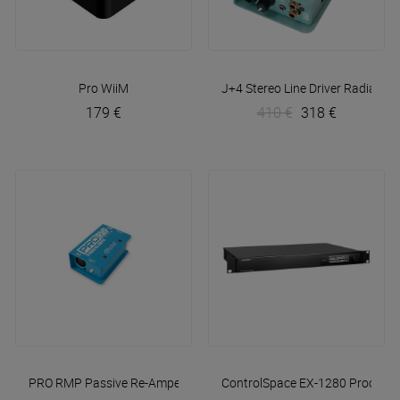
Pro
WiiM
J+4 Stereo Line Driver
Radial
179 €
410 €
318 €
PRO RMP Passive Re-Amper
Radial
ControlSpace EX-1280 Processo