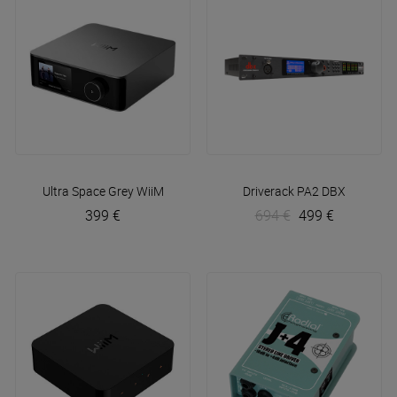
Ultra Space Grey
WiiM
Driverack PA2
DBX
399 €
694 €
499 €