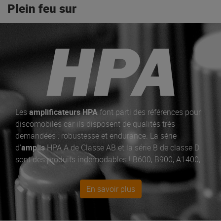
Plein feu sur
Les
amplificateurs HPA
font parti des références pour
discomobiles car ils disposent de qualités très
demandées : robustesse et endurance. La série
d'
amplis
HPA A de Classe AB et la série B de classe D
sont des produits indémodables ! B600, B900, A1400,
A1800 sont les best-sellers SonoVente.com !
En savoir plus