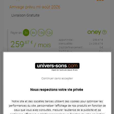
Arrivage prévu mi-août 2026
Livraison Gratuite
Payer en
3x
4x
10x
12x
Apport initial :
259.67 €
259
,67 €
/ mois
Mensualités :
2
x
259.67 €
Coût de financement :
0 €
TAEG fixe :
0
%
Seconde Vie :
A partir de 584,25 €
Continuer sans accepter
Choisir mon grade
Nous respectons votre vie privée
Garantie
3
ans
Notre site et des sociétés tierces utilisent des cookies pour optimiser les
Eligible à la Garantie Sérénité
performances du site, personnaliser l’affichage de nos produits en fonction de
ceux que vous avez consultés, mesurer l'audience de la publicité et sa
Ligne 100 V