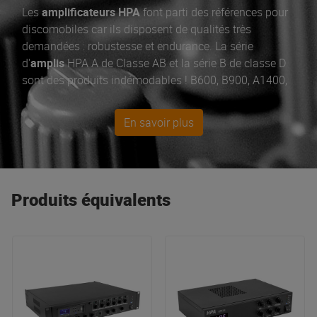
Les
amplificateurs HPA
font parti des références pour
discomobiles car ils disposent de qualités très
demandées : robustesse et endurance. La série
d'
amplis
HPA A de Classe AB et la série B de classe D
sont des produits indémodables ! B600, B900, A1400,
A1800 sont les best-sellers SonoVente.com !
En savoir plus
Produits équivalents