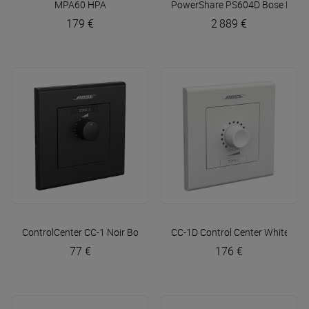
MPA60
HPA
PowerShare PS604D
Bose Profe
179 €
2 889 €
ControlCenter CC-1 Noir
Bose Professional
CC-1D Control Center White
Bos
77 €
176 €