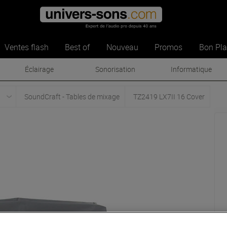
Ventes flash
Best of
Nouveau
Promos
Bon Pl
Éclairage
Sonorisation
Informatique
SoundCraft - Tables de mixage
TZ2419 LX7II 16 Cover