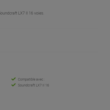
undcraft LX7 II 16 voies.
Compatible avec :
Soundcraft LX7 II 16