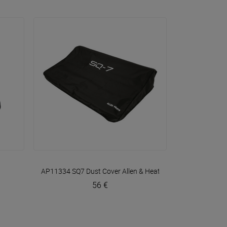
VOIR EN DÉTAIL
AP11334 SQ7 Dust Cover
Allen & Heath
56 €