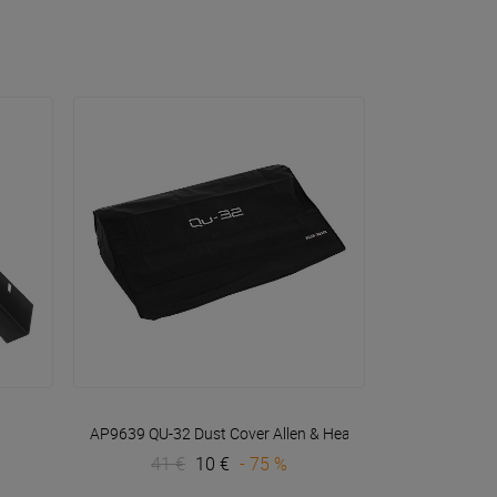
VOIR EN DÉTAIL
AP9639 QU-32 Dust Cover
Allen & Heath
41 €
10 €
- 75 %