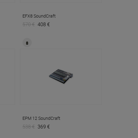
EFX8
SoundCraft
570 €
408 €
8
EPM 12
SoundCraft
538 €
369 €