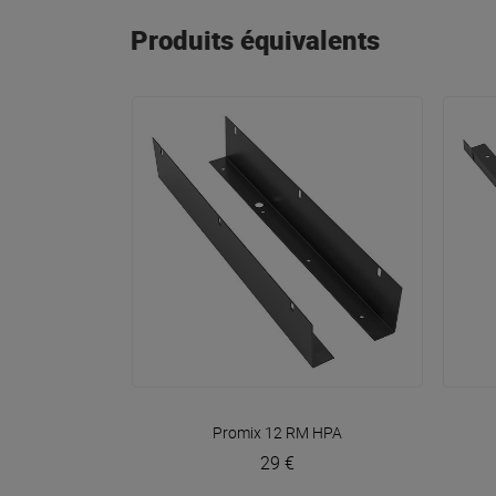
Produits équivalents
VOIR EN DÉTAIL
Promix 12 RM
HPA
29 €