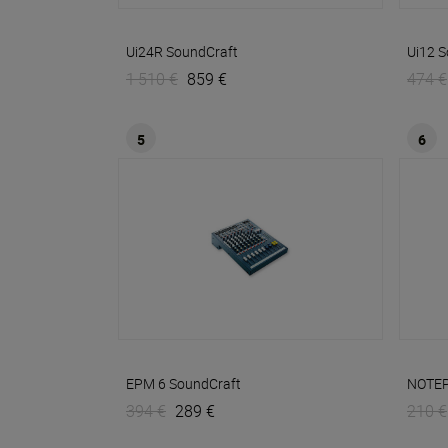
Ui24R
SoundCraft
Ui12
S
1 510 €
859 €
474 €
5
6
EPM 6
SoundCraft
NOTEP
394 €
289 €
210 €