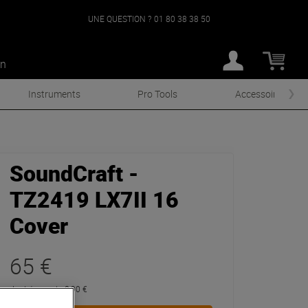
UNE QUESTION ?
01 80 38 38 50
an
Instruments
Pro Tools
Accessoires
SoundCraft -
TZ2419 LX7II 16
Cover
65 €
dont éco-part : 0,90 €