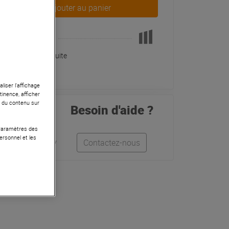
Ajouter au panier
Pas en Stock
Livraison Gratuite
liser l’affichage
tinence, afficher
r du contenu sur
Besoin d'aide ?
 Paramètres des
ersonnel et les
Léo
Anthony
Contactez-nous