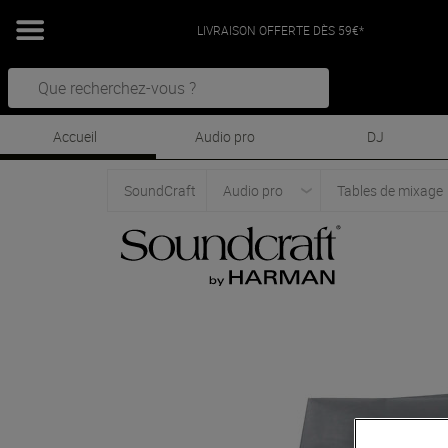
LIVRAISON OFFERTE DÈS 59€*
Accueil
Audio pro
DJ
SoundCraft
Audio pro
Tables de mixage