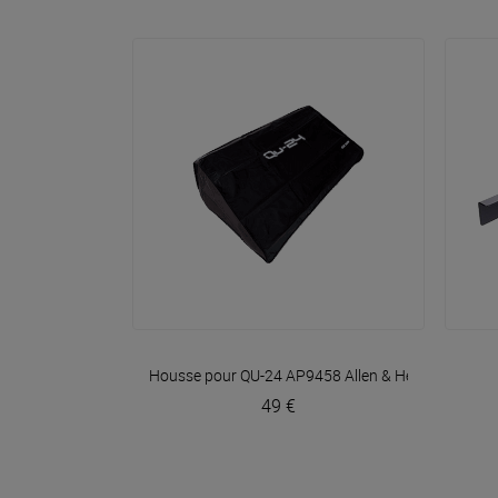
VOIR EN DÉTAIL
Housse pour QU-24 AP9458
Allen & Heath
49 €