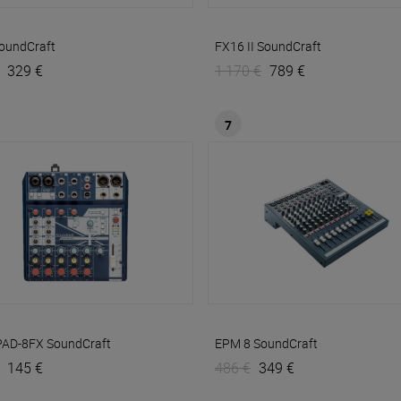
oundCraft
FX16 II
SoundCraft
329 €
1 170 €
789 €
7
AD-8FX
SoundCraft
EPM 8
SoundCraft
145 €
486 €
349 €