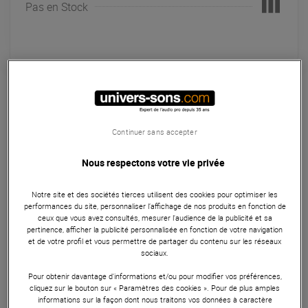
Pas en Stock
Garantie
3
ans
Microphones
Le microphone Sennheiser XS 1 est un micro dynamique
Continuer sans accepter
cardioïde avec impédance de 300 Ω et sensibilité de 1,8
mV/Pa. Il dispose d'un boîtier robuste, d'un bouton de
Nous respectons votre vie privée
coupure silencieuse, et met en avant la présence vocale
dans le mixage. Livré avec pince de micro, étui de transport
Notre site et des sociétés tierces utilisent des cookies pour optimiser les
performances du site, personnaliser l’affichage de nos produits en fonction de
et guide de prise en main.
ceux que vous avez consultés, mesurer l'audience de la publicité et sa
pertinence, afficher la publicité personnalisée en fonction de votre navigation
ARTICLE N° 64378
et de votre profil et vous permettre de partager du contenu sur les réseaux
sociaux.
Pour obtenir davantage d'informations et/ou pour modifier vos préférences,
Autres Caractéristiques
|
Présentation
cliquez sur le bouton sur « Paramètres des cookies ». Pour de plus amples
informations sur la façon dont nous traitons vos données à caractère