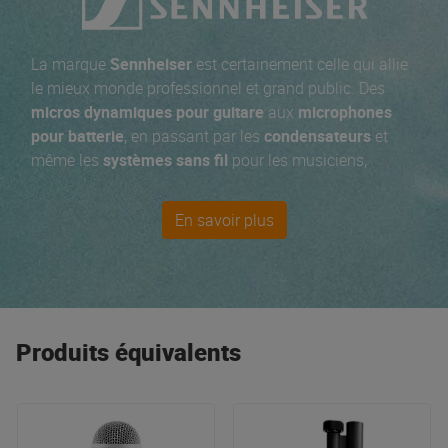
La marque
Sennheiser
est certainement celle qui allie
le mieux monde professionnel et grand public. Des
micros dynamiques pour guitare
aux
microphones
pour batterie
, en passant par les
condensateurs
et
même les
systèmes sans fil
pour les musiciens,
Sennheiser répond à tous vos besoins en matière de
micros pour instruments
. Depuis les
micros filaires
de
En savoir plus
la série E, la série haut de gamme des
micros sans fils
EW et les incontournables casques HD, tout le monde y
trouve son compte ! Nos
best-sellers
Sennheiser : les
micros
XSW, le
casque DJ
HD 25 et pour les
audiophiles
élitistes : le HD 650.
Produits équivalents