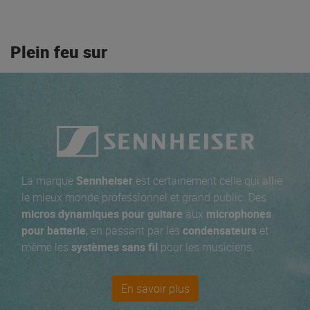
Plein feu sur
La marque
Sennheiser
est certainement celle qui allie
le mieux monde professionnel et grand public. Des
micros dynamiques pour guitare
aux
microphones
pour batterie
, en passant par les
condensateurs
et
même les
systèmes sans fil
pour les musiciens,
Sennheiser répond à tous vos besoins en matière de
micros pour instruments
. Depuis les
micros filaires
de
En savoir plus
la série E, la série haut de gamme des
micros sans fils