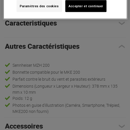
Paramètres des cookies
Accepter et continuer
Caracteristiques
Autres Caractéristiques
Sennheiser MZH 200
Bonnette compatible pour le MKE 200
Parfait contre le bruit du vent et parasites extérieurs
Dimensions (Longueur x Largeur x Hauteur): 378 mm x 135
mm x 10 mm
Poids: 12 g
Photos en guise d'illustration (Caméra, Smartphone, Trépied,
MKE200 non fourni)
Accessoires