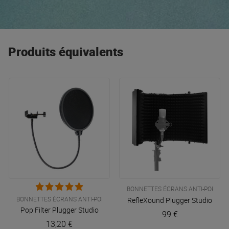
EW et les incontournables casques HD, tout le monde y
trouve son compte ! Nos
best-sellers
Sennheiser : les
micros
XSW, le
casque DJ
HD 25 et pour les
audiophiles
élitistes : le HD 650.
Produits équivalents
BONNETTES ÉCRANS ANTI-POPS
BONNETTES ÉCRANS ANTI-POPS
RefleXound
Plugger Studio
Pop Filter
Plugger Studio
99 €
13,20 €