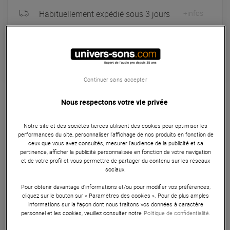
Habituellement expédié sous 3 jours
+infos
Retrait magasin en 4 jour(s)
à Univers-sons
Continuer sans accepter
Microphones
Nous respectons votre vie privée
Sennheiser MZH 200, bonnette anti-vent à poils
synthétiques compatible avec le micro Sennheiser MKE
Notre site et des sociétés tierces utilisent des cookies pour optimiser les
200.
performances du site, personnaliser l’affichage de nos produits en fonction de
ceux que vous avez consultés, mesurer l'audience de la publicité et sa
ARTICLE N° 76378
pertinence, afficher la publicité personnalisée en fonction de votre navigation
et de votre profil et vous permettre de partager du contenu sur les réseaux
sociaux.
Pour obtenir davantage d'informations et/ou pour modifier vos préférences,
Autres Caractéristiques
|
Présentation
|
Accessoires
cliquez sur le bouton sur « Paramètres des cookies ». Pour de plus amples
informations sur la façon dont nous traitons vos données à caractère
personnel et les cookies, veuillez consulter notre
Politique de confidentialité.
Présentation