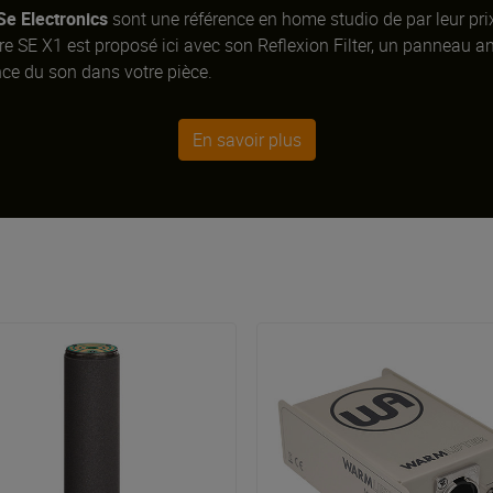
Se Electronics
sont une référence en home studio de par leur prix
e SE X1 est proposé ici avec son Reflexion Filter, un panneau an
nce du son dans votre pièce.
En savoir plus