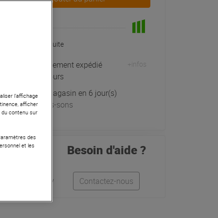
En Stock
Livraison Gratuite
Habituellement expédié
+infos
sous 5 jours
Retrait magasin en 6 jour(s)
liser l’affichage
à Univers-sons
tinence, afficher
r du contenu sur
 Paramètres des
ersonnel et les
Besoin d'aide ?
Léo
Anthony
Contactez-nous