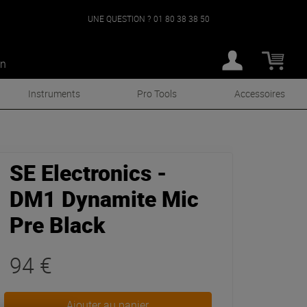
UNE QUESTION ?
01 80 38 38 50
an
Instruments
Pro Tools
Accessoires
SE Electronics -
DM1 Dynamite Mic
Pre Black
94 €
Ajouter au panier