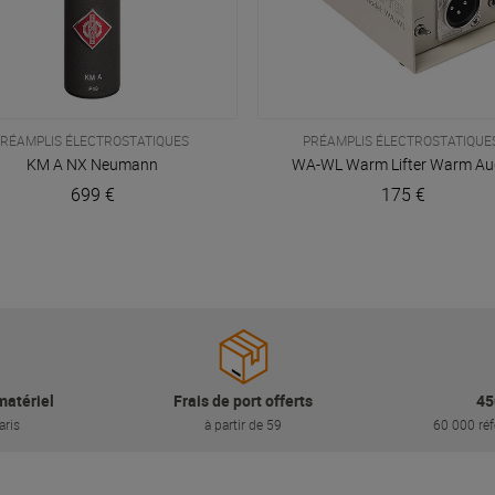
RÉAMPLIS ÉLECTROSTATIQUES
PRÉAMPLIS ÉLECTROSTATIQUE
VOIR EN DÉTAIL
VOIR EN DÉTAIL
KM A NX
Neumann
WA-WL Warm Lifter
Warm Au
699 €
175 €
matériel
Frais de port offerts
45
aris
à partir de 59
60 000 réf