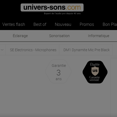
Ventes flash
Best of
Nouveau
Promos
Bon Pl
Éclairage
Sonorisation
Informatique
SE Electronics - Microphones
DM1 Dynamite Mic Pre Black
Garantie
3
ans