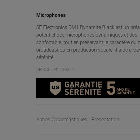
Microphones
SE Electronics DM1 Dynamite Black est un préamp
potentiel des microphones dynamiques et des ru
confortable, tout en préservant le caractère du m
broadcast ou en production vocale, il aide à tr
sérénité.
ARTICLE N° 120311
Autres Caractéristiques
|
Présentation