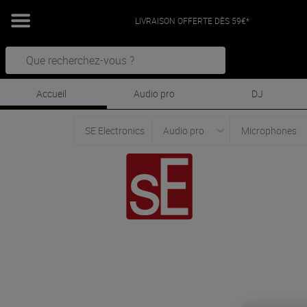
LIVRAISON OFFERTE DÈS 59€*
Accueil
Audio pro
DJ
SE Electronics
Audio pro
Microphones