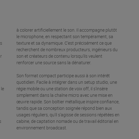
à colorer artificiellement le son. Il accompagne plutôt
le microphone, en respectant son tempérament, sa
ns
texture et sa dynamique. C’est précisément ce que
recherchent de nombreux producteurs, ingénieurs du
ur
son et créateurs de contenu lorsqu’ils veulent
renforcer une source sans la dénaturer.
Son format compact participe aussi à son intérêt
quotidien. Facile à intégrer dans un setup studio, une
 le
régie mobile ou une station de voix off, il s’insère
simplement dans la chaîne micro avec une mise en
œuvre rapide. Son boîtier métallique inspire confiance,
tandis que sa conception soignée répond bien aux
usages réguliers, qu’il s’agisse de sessions répétées en
s
cabine, de captation nomade ou de travail éditorial en
environnement broadcast.