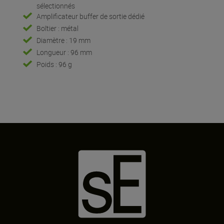
sélectionnés
Amplificateur buffer de sortie dédié
Boîtier : métal
Diamètre : 19 mm
Longueur : 96 mm
Poids : 96 g