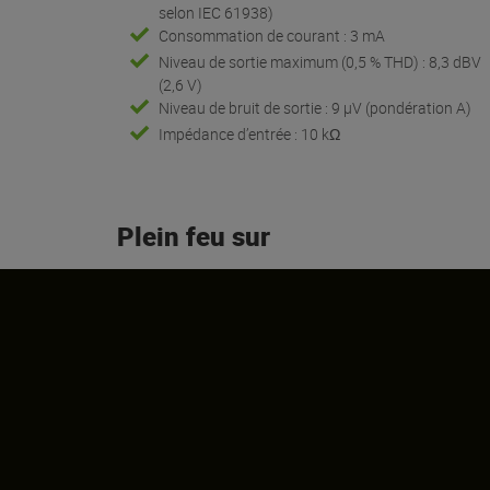
selon IEC 61938)
Consommation de courant : 3 mA
Niveau de sortie maximum (0,5 % THD) : 8,3 dBV
(2,6 V)
Niveau de bruit de sortie : 9 µV (pondération A)
Impédance d’entrée : 10 kΩ
Plein feu sur