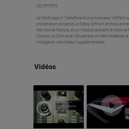
LES EFFETS
Le Nord Lead A1 bénéficie d'un processeur d'effets
processeurs propose un Delay (offrant le choix en
très bonne facture, et un module laissant le choix en
Chorus. Le Chorus et L'Ensemble ont été modélisés à
Vintage et une chaleur supplémentaire.
Vidéos