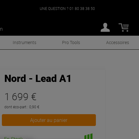
UNE QUESTION ?
01 80 38 38 50
an
Instruments
Pro Tools
Accessoires
Nord - Lead A1
1 699 €
dont éco-part : 0,90 €
Ajouter au panier
En Stock