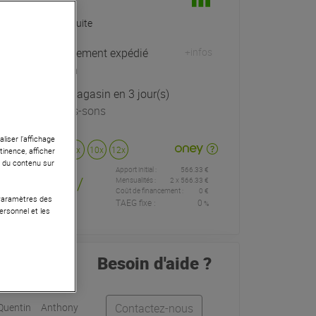
Livraison Gratuite
Habituellement expédié
+infos
sous 24h
Retrait magasin en 3 jour(s)
à Univers-sons
liser l’affichage
Payer en
3x
4x
10x
12x
tinence, afficher
r du contenu sur
Apport initial :
566.33 €
566
,33 €
/
Mensualités :
2
x
566.33 €
Coût de financement :
0 €
 Paramètres des
TAEG fixe :
0
%
mois
ersonnel et les
Besoin d'aide ?
Quentin
Anthony
Contactez-nous