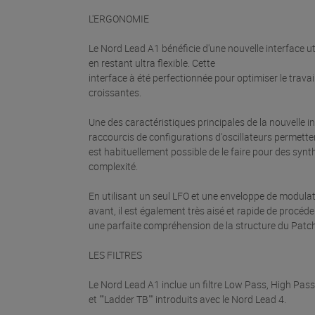
L'ERGONOMIE
Le Nord Lead A1 bénéficie d'une nouvelle interface u
en restant ultra flexible. Cette
interface à été perfectionnée pour optimiser le trava
croissantes.
Une des caractéristiques principales de la nouvelle i
raccourcis de configurations d'oscillateurs permetten
est habituellement possible de le faire pour des synt
complexité.
En utilisant un seul LFO et une enveloppe de modulati
avant, il est également très aisé et rapide de procé
une parfaite compréhension de la structure du Patch
LES FILTRES
Le Nord Lead A1 inclue un filtre Low Pass, High Pass
et ""Ladder TB"" introduits avec le Nord Lead 4.