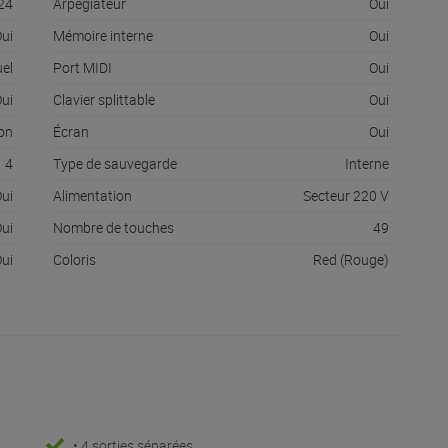
24
Arpégiateur
Oui
ui
Mémoire interne
Oui
uel
Port MIDI
Oui
Oui
Clavier splittable
Oui
ion
Écran
Oui
4
Type de sauvegarde
Interne
ui
Alimentation
Secteur 220 V
ui
Nombre de touches
49
ui
Coloris
Red (Rouge)
• 4 sorties séparées.