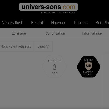
Ventes flash
Best of
Nouveau
Promos
Bon Pl
Éclairage
Sonorisation
Informatique
Nord - Synthétiseurs
Lead A1
Garantie
3
ans