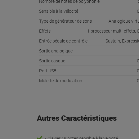
Nombre de notes de polyphonie
Sensible à la vélocité
O
Type de générateur de sons
Analogique virt
Effets
1 processeur multi-effets, 
Entrée pédale de contrôle
Sustain, Express
Sortie analogique
Sortie casque
O
Port USB
O
Molette de modulation
O
Autres Caractéristiques
• Clavier 49 notes sensible à la vélocité.