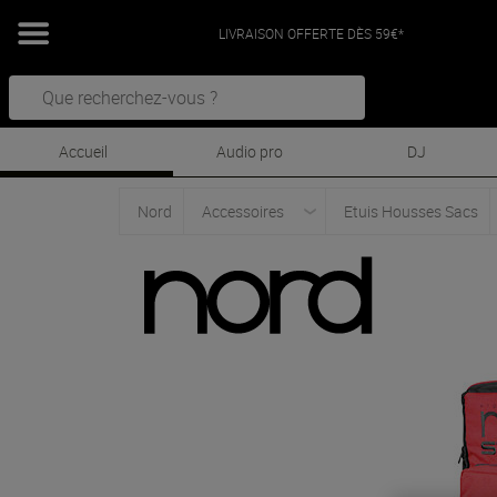
LIVRAISON OFFERTE DÈS 59€*
Accueil
Audio pro
DJ
Nord
Accessoires
Etuis Housses Sacs