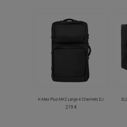
VOIR EN DÉTAIL
K-Max Plus MK2 Large 4 Channels DJ Controller B
EL
219 €