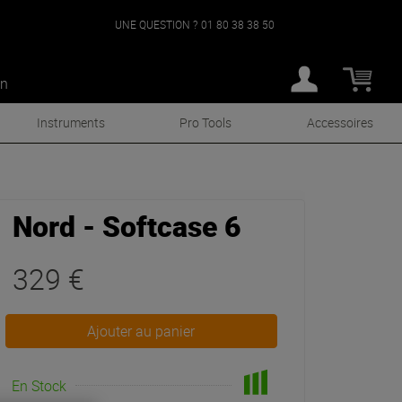
UNE QUESTION ?
01 80 38 38 50
an
Instruments
Pro Tools
Accessoires
Nord - Softcase 6
329 €
Ajouter au panier
En Stock