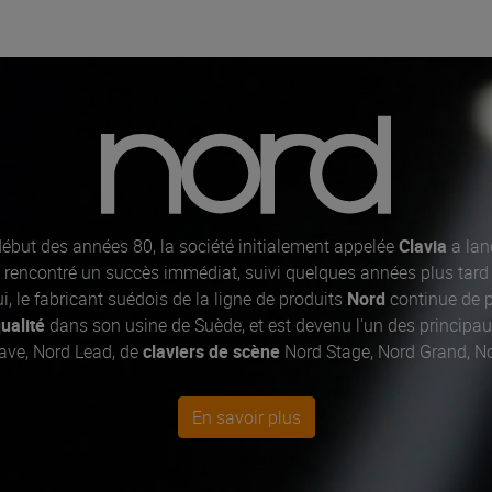
ébut des années 80, la société initialement appelée
Clavia
a lan
 a rencontré un succès immédiat, suivi quelques années plus tard 
ui, le fabricant suédois de la ligne de produits
Nord
continue de p
ualité
dans son usine de Suède, et est devenu l'un des principau
ve, Nord Lead, de
claviers de scène
Nord Stage, Nord Grand, No
musiciens de scène et de studio.
En savoir plus