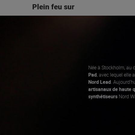
Plein feu sur
Née à Stockholm, au d
Pad
, avec lequel elle
Nord Lead
. Aujourd'h
artisanaux de haute q
synthétiseurs
Nord Wa
Nord Electro pour les 