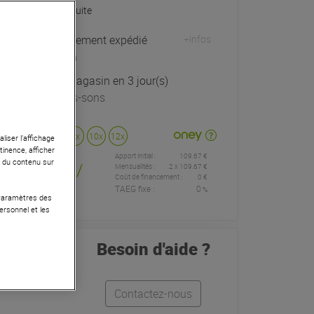
Livraison Gratuite
Habituellement expédié
+infos
sous 24h
Retrait magasin en 3 jour(s)
à Univers-sons
Payer en
3x
4x
10x
12x
liser l’affichage
tinence, afficher
Apport initial :
109.67 €
109
,67 €
r du contenu sur
/
Mensualités :
2
x
109.67 €
Coût de financement :
0 €
TAEG fixe :
0
%
mois
 Paramètres des
ersonnel et les
Besoin d'aide ?
Contactez-nous