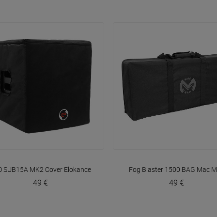
VOIR EN DÉTAIL
VOIR EN DÉTAIL
ag
O SUB15A MK2 Cover
DJBAG
Elokance
Fog Blaster 1500 BAG
Mac M
49 €
49 €