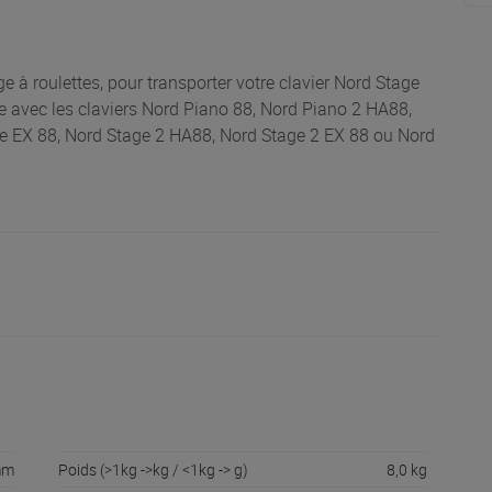
 à roulettes, pour transporter votre clavier Nord Stage
le avec les claviers Nord Piano 88, Nord Piano 2 HA88,
ge EX 88, Nord Stage 2 HA88, Nord Stage 2 EX 88 ou Nord
mm
Poids (>1kg ->kg / <1kg -> g)
8,0 kg