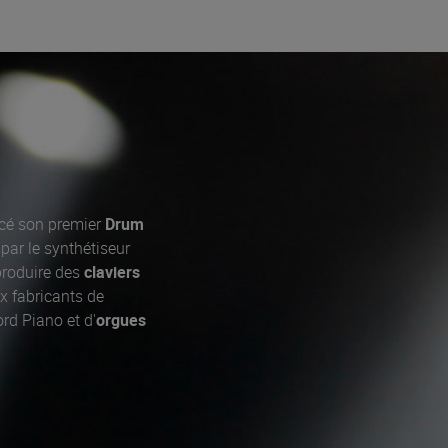
cé son premier
Drum
par le synthétiseur
roduire des
claviers
x fabricants de
rd Piano et d'
orgues