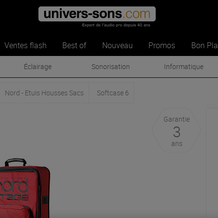
Ventes flash
Best of
Nouveau
Promos
Bon Pl
Éclairage
Sonorisation
Informatique
Nord - Etuis Housses Sacs
Softcase 6
Garantie
3
ans