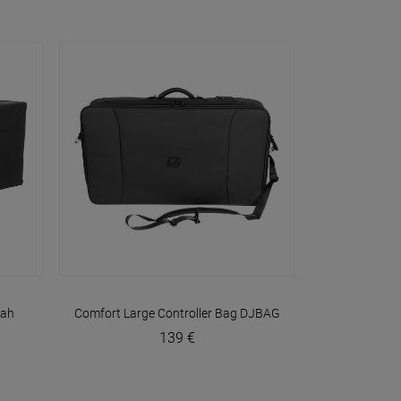
VOIR EN DÉTAIL
ah
Comfort Large Controller Bag
DJBAG
139 €