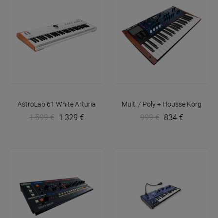
AstroLab 61 White
Arturia
Multi / Poly + Housse
Korg
1 599 €
1 329 €
999 €
834 €