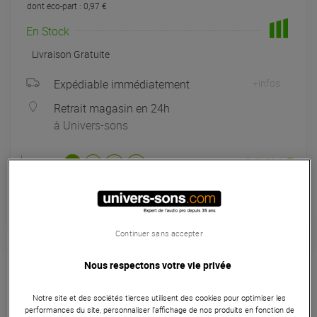
dont éco-part : 0,97 €
En Stock
Livraison Gratuite
Expédiable immédiatement
+infos
Retrait magasin en 24h
à Univers-sons
Payer en
3x
4x
10x
12x
Apport initial :
483.00 €
483
,00 €
/ mois
Mensualités :
2
x
483.00 €
Coût de financement :
0 €
TAEG fixe :
0
%
Continuer sans accepter
Garantie
3
ans
Nous respectons votre vie privée
Eligible à la Garantie Sérénité
Notre site et des sociétés tierces utilisent des cookies pour optimiser les
Synthétiseurs
performances du site, personnaliser l’affichage de nos produits en fonction de