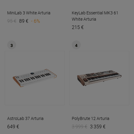
MiniLab 3 White
Arturia
KeyLab Essential MK3 61
White
Arturia
95 €
89 €
- 6%
215 €
3
4
AstroLab 37
Arturia
PolyBrute 12
Arturia
649 €
3 999 €
3 359 €