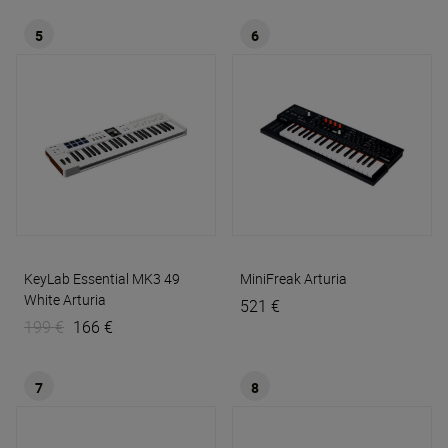
5
6
KeyLab Essential MK3 49
MiniFreak
Arturia
White
Arturia
521 €
199 €
166 €
7
8