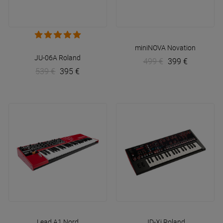
miniNOVA
Novation
JU-06A
Roland
499 €
399 €
539 €
395 €
Lead A1
Nord
JD-Xi
Roland