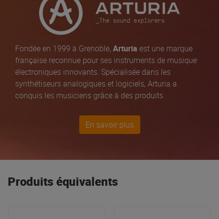
Fondée en 1999 à Grenoble,
Arturia
est une marque
française reconnue pour ses instruments de musique
électroniques innovants. Spécialisée dans les
synthétiseurs analogiques et logiciels, Arturia a
conquis les musiciens grâce à des produits
emblématiques comme le
MiniBrute
, le
MatrixBrute
, et
le
MicroFreak
. La marque excelle également dans les
En savoir plus
logiciels de modélisation analogique
, avec sa
collection
V Collection
qui reproduit fidèlement les
synthétiseurs classiques. Arturia s'adresse aux
professionnels et amateurs, en offrant des solutions
créatives et intuitives pour la production musicale,
Produits équivalents
l’enregistrement et la performance live, tout en restant
à la pointe de l'innovation sonore.