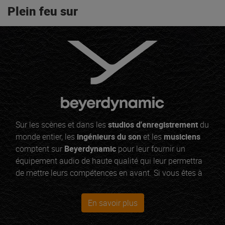
Plein feu sur
Sur les scènes et dans les
studios d'enregistrement
du
monde entier, les
ingénieurs du son
et les
musiciens
comptent sur
Beyerdynamic
pour leur fournir un
équipement audio de haute qualité qui leur permettra
de mettre leurs compétences en avant. Si vous êtes à
la recherche d'un nouveau
microphone dynamique
,
jetez un coup d'œil au M 201 TG. Ou alors, c'est peut-
En savoir plus
être un nouveau
casque de monitoring
que vous
recherchez... dans ce cas, optez pour le DT 770 PRO.