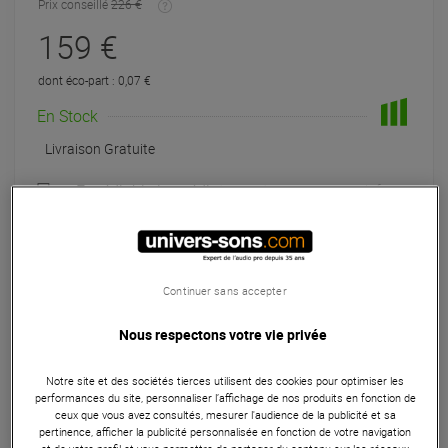
Prix conseillé
226 €
159 €
dont éco-part : 0,07 €
En Stock
Livraison Gratuite
Expédiable immédiatement
+infos
Retrait magasin en 24h
à Univers-sons
Exposé en magasin
Continuer sans accepter
à Univers-sons
Nous respectons votre vie privée
Payer en
3x
4x
10x
12x
Notre site et des sociétés tierces utilisent des cookies pour optimiser les
Apport initial :
53.00 €
53
,00 €
performances du site, personnaliser l’affichage de nos produits en fonction de
/ mois
Mensualités :
2
x
53.00 €
ceux que vous avez consultés, mesurer l'audience de la publicité et sa
Coût de financement :
0 €
pertinence, afficher la publicité personnalisée en fonction de votre navigation
TAEG fixe :
0
%