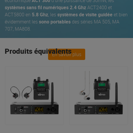
économique
ACT 300
d’une puissance de 30mW, les
systèmes sans fil numériques 2.4 Ghz
ACT2400 et
ACT5800 en
5.8 Ghz
, les
systèmes de visite guidée
et bien
évidemment les
sono portables
des séries MA 505, MA
707, MA808.
Produits équivalents
En savoir plus