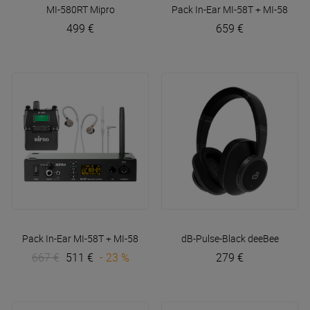
MI-580RT
Mipro
Pack In-Ear MI-58T + MI-580R L
499 €
659 €
Pack In-Ear MI-58T + MI-580R Lithium + DT30 IE
dB-Pulse-Black
Mipro
deeBee
667 €
511 €
- 23 %
279 €