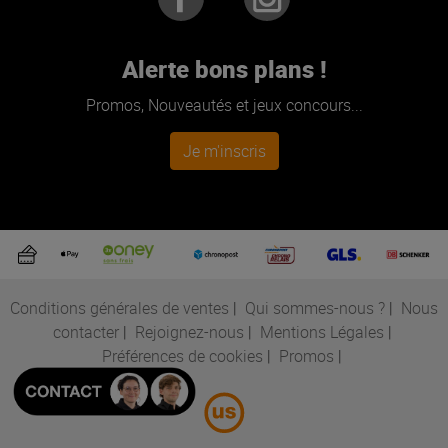
Alerte bons plans !
Promos, Nouveautés et jeux concours...
Je m'inscris
Conditions générales de ventes
|
Qui sommes-nous ?
|
Nous
contacter
|
Rejoignez-nous
|
Mentions Légales
|
Préférences de cookies
|
Promos
|