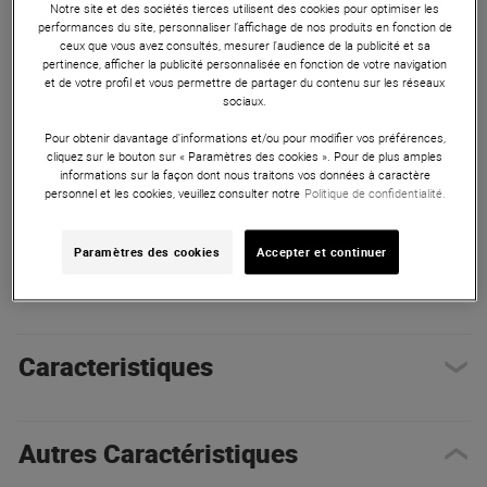
Notre site et des sociétés tierces utilisent des cookies pour optimiser les
performances du site, personnaliser l’affichage de nos produits en fonction de
ceux que vous avez consultés, mesurer l'audience de la publicité et sa
pertinence, afficher la publicité personnalisée en fonction de votre navigation
et de votre profil et vous permettre de partager du contenu sur les réseaux
sociaux.
Pour obtenir davantage d'informations et/ou pour modifier vos préférences,
cliquez sur le bouton sur « Paramètres des cookies ». Pour de plus amples
informations sur la façon dont nous traitons vos données à caractère
Autres Caractéristiques
|
Présentation
personnel et les cookies, veuillez consulter notre
Politique de confidentialité.
Paramètres des cookies
Accepter et continuer
Présentation
Caracteristiques
Autres Caractéristiques