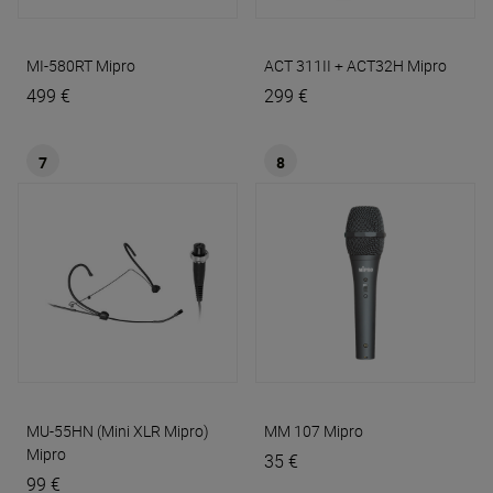
MI-580RT
Mipro
ACT 311II + ACT32H
Mipro
499 €
299 €
7
8
MU-55HN (Mini XLR Mipro)
MM 107
Mipro
Mipro
35 €
99 €