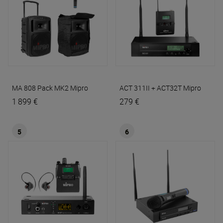
MA 808 Pack MK2
Mipro
ACT 311II + ACT32T
Mipro
1 899 €
279 €
5
6