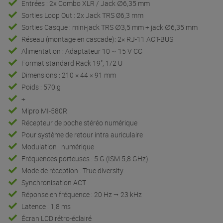
Entrées : 2x Combo XLR / Jack ∅6,35 mm
Sorties Loop Out : 2x Jack TRS Ø6,3 mm
Sorties Casque : mini-jack TRS ∅3,5 mm + jack ∅6,35 mm
Réseau (montage en cascade): 2× RJ-11 ACT-BUS
Alimentation : Adaptateur 10 ~ 15 V CC
Format standard Rack 19", 1/2 U
Dimensions : 210 × 44 × 91 mm
Poids : 570 g
+
Mipro MI-580R
Récepteur de poche stéréo numérique
Pour système de retour intra auriculaire
Modulation : numérique
Fréquences porteuses : 5 G (ISM 5,8 GHz)
Mode de réception : True diversity
Synchronisation ACT
Réponse en fréquence : 20 Hz ⭢ 23 kHz
Latence : 1,8 ms
Écran LCD rétro-éclairé