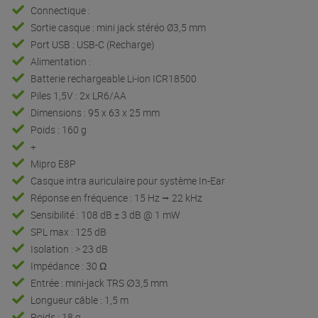
Connectique :
Sortie casque : mini jack stéréo Ø3,5 mm
Port USB : USB-C (Recharge)
Alimentation :
Batterie rechargeable Li-ion ICR18500
Piles 1,5V : 2x LR6/AA
Dimensions : 95 x 63 x 25 mm
Poids : 160 g
+
Mipro E8P
Casque intra auriculaire pour système In-Ear
Réponse en fréquence : 15 Hz ⭢ 22 kHz
Sensibilité : 108 dB ± 3 dB @ 1 mW
SPL max : 125 dB
Isolation : > 23 dB
Impédance : 30 Ω
Entrée : mini-jack TRS ∅3,5 mm
Longueur câble : 1,5 m
Poids : 18 g