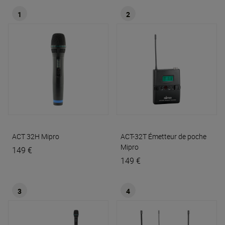
1
2
ACT 32H
Mipro
ACT-32T Émetteur de poche
Mipro
149 €
149 €
3
4