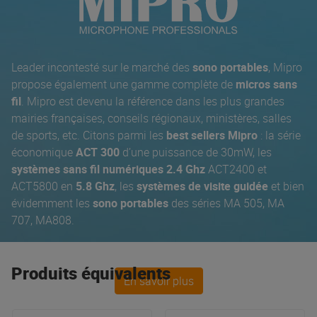
Leader incontesté sur le marché des
sono portables
, Mipro
propose également une gamme complète de
micros sans
fil
. Mipro est devenu la référence dans les plus grandes
mairies françaises, conseils régionaux, ministères, salles
de sports, etc. Citons parmi les
best sellers Mipro
: la série
économique
ACT 300
d’une puissance de 30mW, les
systèmes sans fil numériques 2.4 Ghz
ACT2400 et
ACT5800 en
5.8 Ghz
, les
systèmes de visite guidée
et bien
évidemment les
sono portables
des séries MA 505, MA
707, MA808.
Produits équivalents
En savoir plus