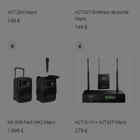
ACT 32H
Mipro
ACT-32T Émetteur de poche
Mipro
149 €
149 €
3
4
MA 808 Pack MK2
Mipro
ACT 311II + ACT32T
Mipro
1 899 €
279 €