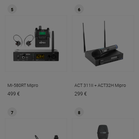
5
6
MI-580RT
Mipro
ACT 311II + ACT32H
Mipro
499 €
299 €
7
8