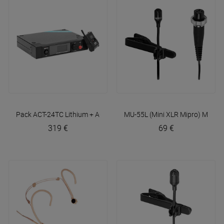
Pack ACT-24TC Lithium + ACT-2401
MU-55L (Mini XLR Mipro)
Mipro
Mipro
319 €
69 €