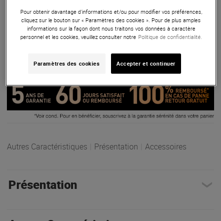
312II et deux émetteurs de poche ACT32T, offrant une
Pour obtenir davantage d'informations et/ou pour modifier vos préférences,
largeur de bande de 24 MHz pour une excellente stabilité du
cliquez sur le bouton sur « Paramètres des cookies ». Pour de plus amples
signal.
informations sur la façon dont nous traitons vos données à caractère
personnel et les cookies, veuillez consulter notre
Politique de confidentialité.
ARTICLE N° 79670
Paramètres des cookies
Accepter et continuer
Autres Caractéristiques
|
Présentation
|
Accessoires
Présentation