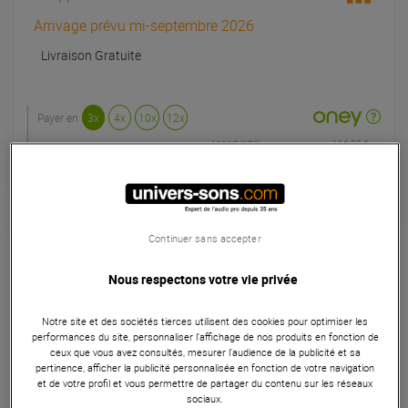
Arrivage prévu mi-septembre 2026
Livraison Gratuite
Payer en
3x
4x
10x
12x
Apport initial :
166.33 €
166
,33 €
/ mois
Mensualités :
2
x
166.33 €
Coût de financement :
0 €
TAEG fixe :
0
%
Garantie
5
ans
Continuer sans accepter
Eligible à la Garantie Sérénité
Nous respectons votre vie privée
Micro sans fil chant
Notre site et des sociétés tierces utilisent des cookies pour optimiser les
Le Kit sans fil ACT 312II + 2 ACT32T de Mipro, une solution
performances du site, personnaliser l’affichage de nos produits en fonction de
professionnelle de qualité pour une liberté de mouvement
ceux que vous avez consultés, mesurer l'audience de la publicité et sa
pertinence, afficher la publicité personnalisée en fonction de votre navigation
totale lors de vos performances vocales ou instrumentales.
et de votre profil et vous permettre de partager du contenu sur les réseaux
Ce kit complet comprend un récepteur True Diversity ACT
sociaux.