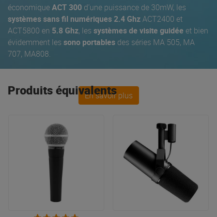
économique
ACT 300
d’une puissance de 30mW, les
systèmes sans fil numériques 2.4 Ghz
ACT2400 et
ACT5800 en
5.8 Ghz
, les
systèmes de visite guidée
et bien
évidemment les
sono portables
des séries MA 505, MA
707, MA808.
Produits équivalents
En savoir plus