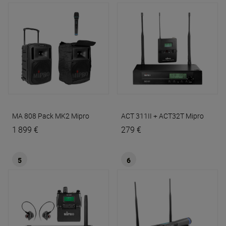
MA 808 Pack MK2
Mipro
ACT 311II + ACT32T
Mipro
1 899 €
279 €
5
6