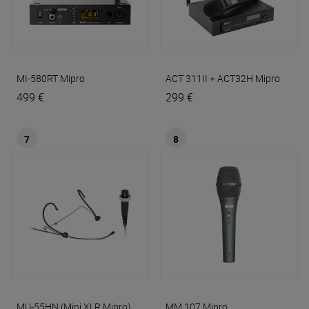
MI-580RT
Mipro
ACT 311II + ACT32H
Mipro
499 €
299 €
7
8
MU-55HN (Mini XLR Mipro)
MM 107
Mipro