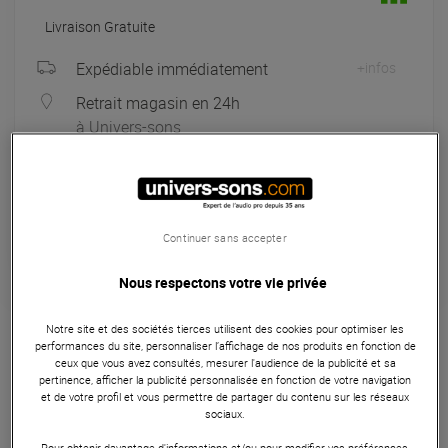
Livraison Gratuite
Expédiable immédiatement
+infos
Retrait magasin en 24h
à Univers-sons
Payer en
3x
4x
10x
12x
Apport initial :
66.33 €
66
,33 €
/ mois
Mensualités :
2
x
66.33 €
Continuer sans accepter
Coût de financement :
0 €
TAEG fixe :
0
%
Nous respectons votre vie privée
Garantie
3
ans
Notre site et des sociétés tierces utilisent des cookies pour optimiser les
Eligible à la Garantie Sérénité
performances du site, personnaliser l’affichage de nos produits en fonction de
ceux que vous avez consultés, mesurer l'audience de la publicité et sa
Microphones
pertinence, afficher la publicité personnalisée en fonction de votre navigation
et de votre profil et vous permettre de partager du contenu sur les réseaux
sociaux.
Le Mipro BC-100T II est un microphone de conférence à
condensateur avec directivité cardioïde et émetteur de
Pour obtenir davantage d'informations et/ou pour modifier vos préférences,