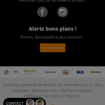
Retrouvez nous sur les réseaux sociaux :
Alerte bons plans !
Promos, Nouveautés et jeux concours...
Je m'inscris
Conditions générales de ventes
|
Qui sommes-nous ?
|
Nous
contacter
|
Rejoignez-nous
|
Mentions Légales
|
Préférences de cookies
|
Promos
|