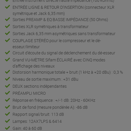
Entrée instrument directe haute impédance (100 kOhms)
ENTRÉE LIGNE & RETOUR D’INSERTION (connecteur XLR
symétrique et Jack 6,35 mm)
Sorties PREAMP & EQ BASSE IMPÉDANCE (50 Ohms)
Sorties XLR symétriques à transformateur
Sorties Jack 6,35 mm asymétriques sans transformateur
COUPLAGE STÉRÉO pour le compresseur et le dé-
esseur/limiteur
Circuit d’écoute du signal de déclenchement du dé-esseur
Grand VU-MÈTRE Sifam ÉCLAIRÉ avec CINQ modes
d’affichage des niveaux
Distorsion harmonique totale + bruit (1 kHz à +20 dBu) : 0,3 %
Niveau de sortie maximum : +31 dBu
DEUX sections indépendantes
PRÉAMPLI MICRO
Réponse en fréquence : +/-1 dB: 20Hz - 60KHz
Bruit de fond (mesure pondérée A): -86 dB
Rapport signal/bruit: 113 dB
Lampes: 12AX7LPS & 6414
Gain: 40 à 60 dB