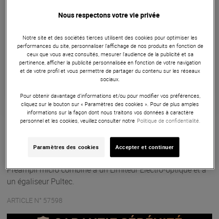
Livraison Gratuite
Nous respectons votre vie privée
Payer en
3x
4x
10x
12x
24x
36x
48x
Notre site et des sociétés tierces utilisent des cookies pour optimiser les
performances du site, personnaliser l’affichage de nos produits en fonction de
60x
ceux que vous avez consultés, mesurer l'audience de la publicité et sa
Apport initial :
1666.33 €
1666
pertinence, afficher la publicité personnalisée en fonction de votre navigation
,33 €
/
Mensualités :
2
x
1666.33 €
et de votre profil et vous permettre de partager du contenu sur les réseaux
Coût de financement :
0 €
sociaux.
TAEG fixe :
0
%
mois
Pour obtenir davantage d'informations et/ou pour modifier vos préférences,
cliquez sur le bouton sur « Paramètres des cookies ». Pour de plus amples
informations sur la façon dont nous traitons vos données à caractère
Garantie
2
ans
personnel et les cookies, veuillez consulter notre
Politique de confidentialité.
Eligible à la Garantie Sérénité
Paramètres des cookies
Accepter et continuer
Processeurs de signal
Préampli micro combiné à un Limiteur Electro-optique et à
un égaliseur Pultec.
ARTICLE N° 57598