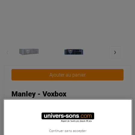
Ajouter au panier
Manley - Voxbox
4 999 €
dont éco-part : 0,07 €
Pas en Stock
Continuer sans accepter