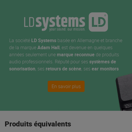
La société
LD Systems
basée en Allemagne et branche
de la marque
Adam Hall
, est devenue en quelques
années seulement une
marque reconnue
de produits
audio professionnels. Réputé pour ses
systèmes de
sonorisation
, ses
retours de scène
, ses
ear monitors
et ses
systèmes sans fil
, LD s'est imposée, comme l'un
des leaders de sa catégorie en matière de
qualité de
En savoir plus
fabrication
et, bien sûr, de son. Leur série MAUI a
largement contribuée à cette réputation !
Produits équivalents