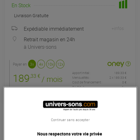
En Stock
Livraison Gratuite
Expédiable immédiatement
+infos
Retrait magasin en 24h
à Univers-sons
Payer en
3x
4x
10x
12x
Apport initial :
189.33 €
189
,33 €
/ mois
Mensualités :
2
x
189.33 €
Coût de financement :
0 €
TAEG fixe :
0
%
Garantie
3
ans
Eligible à la Garantie Sérénité
Continuer sans accepter
Enceinte
Nous respectons votre vie privée
Le LD Systems Maui 5 Bundle est un système de