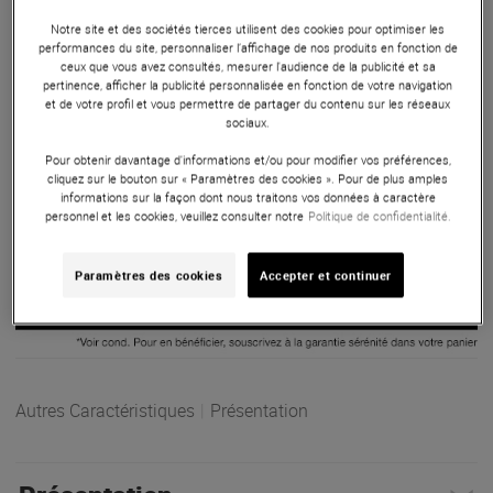
sonorisation mobile amplifié avec sacs de transport,
Notre site et des sociétés tierces utilisent des cookies pour optimiser les
intégrant un mixeur 4 canaux, un caisson 8" et une colonne
performances du site, personnaliser l’affichage de nos produits en fonction de
ceux que vous avez consultés, mesurer l'audience de la publicité et sa
4x3". Avec 800 W en crête, un SPL max de 120 dB et un DSP
pertinence, afficher la publicité personnalisée en fonction de votre navigation
avancé, il offre une sonorisation puissante et homogène.
et de votre profil et vous permettre de partager du contenu sur les réseaux
Idéal pour les performances live, conférences et
sociaux.
événements itinérants.
Pour obtenir davantage d'informations et/ou pour modifier vos préférences,
cliquez sur le bouton sur « Paramètres des cookies ». Pour de plus amples
ARTICLE N° 56673
informations sur la façon dont nous traitons vos données à caractère
personnel et les cookies, veuillez consulter notre
Politique de confidentialité.
Paramètres des cookies
Accepter et continuer
Autres Caractéristiques
|
Présentation