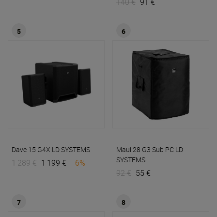
140 €
91 €
5
6
Dave 15 G4X
LD SYSTEMS
Maui 28 G3 Sub PC
LD
SYSTEMS
1 289 €
1 199 €
- 6%
92 €
55 €
7
8