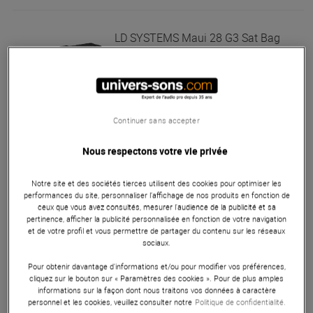
LD SYSTEMS
Maui 28 G3 Sat Bag
Bon Plan
En Stock
91 €
Conseillé :
140 €
Continuer sans accepter
Seconde Vie
72.80 €
Nous respectons votre vie privée
LD SYSTEMS
Maui 28 G3 Sub PC
Notre site et des sociétés tierces utilisent des cookies pour optimiser les
Bon Plan
performances du site, personnaliser l’affichage de nos produits en fonction de
En Stock
ceux que vous avez consultés, mesurer l'audience de la publicité et sa
pertinence, afficher la publicité personnalisée en fonction de votre navigation
et de votre profil et vous permettre de partager du contenu sur les réseaux
55 €
sociaux.
Conseillé :
92 €
Pour obtenir davantage d'informations et/ou pour modifier vos préférences,
cliquez sur le bouton sur « Paramètres des cookies ». Pour de plus amples
LD SYSTEMS
Maui 28 G2 SAT BAG
informations sur la façon dont nous traitons vos données à caractère
Bon Plan
personnel et les cookies, veuillez consulter notre
Politique de confidentialité.