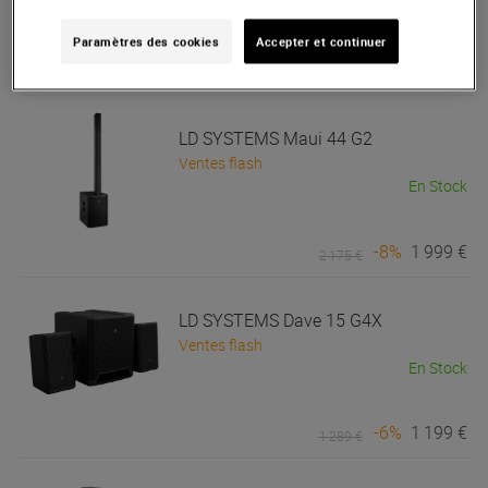
En Stock
Paramètres des cookies
Accepter et continuer
85 €
Conseillé :
135 €
LD SYSTEMS
Maui 44 G2
Ventes flash
En Stock
-8%
1 999 €
2 175 €
LD SYSTEMS
Dave 15 G4X
Ventes flash
En Stock
-6%
1 199 €
1 289 €