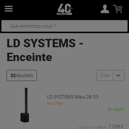
LD SYSTEMS
-
Enceinte
32
résultats
Trier
LD SYSTEMS
Maui 28 G3
Bon Plan
En Stock
1 299 €
Conseillé :
1 738 €