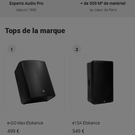
Experts Audio Pro
+ de 500 M² de matériel
depuis 1986
au cœur de Paris
Tops de la marque
1
2
e-GO Max
Elokance
e15A
Elokance
499 €
549 €