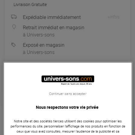
Livraison Gratuite
Expédiable immédiatement
+infos
Retrait immédiat en magasin
à Univers-sons
Exposé en magasin
à Univers-sons
Payer en
3x
4x
10x
12x
Apport initial :
149.67 €
149
,67 €
/ mois
Mensualités :
2
x
149.67 €
Coût de financement :
0 €
TAEG fixe :
0
%
Continuer sans accepter
Nous respectons votre vie privée
Garantie
3
ans
Eligible à la Garantie Sérénité
Notre site et des sociétés tierces utilisent des cookies pour optimiser les
performances du site, personnaliser l’affichage de nos produits en fonction de
Enceinte
ceux que vous avez consultés, mesurer l'audience de la publicité et sa