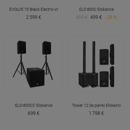
EVOLVE 70 Black
Electro-Voice
ELO 800C
Elokance
2 599 €
699 €
499 €
- 28 %
ELO-800CC
Elokance
Tower 12 (la paire)
Elokance
699 €
1 798 €