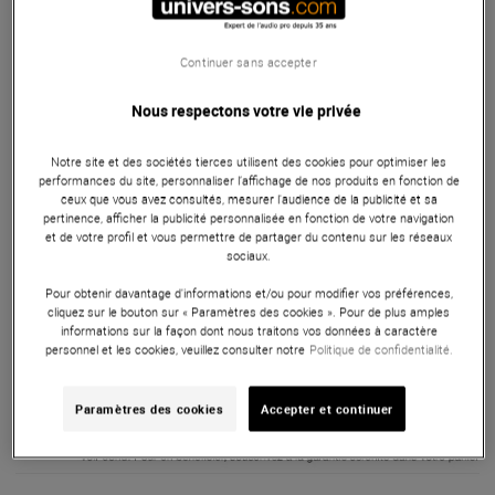
Découvrez une expérience sonore exceptionnelle avec le LD
Systems MAUI 28 G2 W ! Ce système sono colonne ultra-
Continuer sans accepter
portable en modèle blanc est l'association parfaite de la
puissance et de la légèreté, grâce à son amplificateur
Nous respectons votre vie privée
intégré de 2000 W en classe D. Grâce à ses nombreuses
possibilités d'utilisation, sa colonne déportable et ses
Notre site et des sociétés tierces utilisent des cookies pour optimiser les
performances du site, personnaliser l’affichage de nos produits en fonction de
presets pour configuration mono ou stéréo, le LD Systems
ceux que vous avez consultés, mesurer l'audience de la publicité et sa
MAUI 28 G2 W est idéal pour les artistes, les conférenciers
pertinence, afficher la publicité personnalisée en fonction de votre navigation
et les passionnés de musique en quête d'une expérience
et de votre profil et vous permettre de partager du contenu sur les réseaux
sociaux.
sonore unique.
Pour obtenir davantage d'informations et/ou pour modifier vos préférences,
ARTICLE N° 54803
cliquez sur le bouton sur « Paramètres des cookies ». Pour de plus amples
informations sur la façon dont nous traitons vos données à caractère
personnel et les cookies, veuillez consulter notre
Politique de confidentialité.
Paramètres des cookies
Accepter et continuer