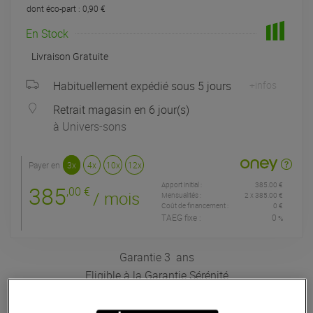
dont éco-part : 0,90 €
En Stock
Livraison Gratuite
Habituellement expédié sous 5 jours
+infos
Retrait magasin en 6 jour(s)
à Univers-sons
Payer en
3x
4x
10x
12x
Apport initial :
385.00 €
385
,00 €
/ mois
Mensualités :
2
x
385.00 €
Coût de financement :
0 €
TAEG fixe :
0
%
Garantie
3
ans
Eligible à la Garantie Sérénité
Enceinte