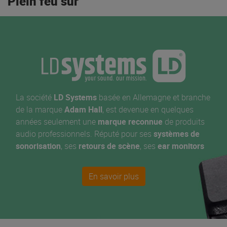
Plein feu sur
La société
LD Systems
basée en Allemagne et branche
de la marque
Adam Hall
, est devenue en quelques
années seulement une
marque reconnue
de produits
audio professionnels. Réputé pour ses
systèmes de
sonorisation
, ses
retours de scène
, ses
ear monitors
et ses
systèmes sans fil
, LD s'est imposée, comme l'un
des leaders de sa catégorie en matière de
qualité de
En savoir plus
fabrication
et, bien sûr, de son. Leur série MAUI a
largement contribuée à cette réputation !