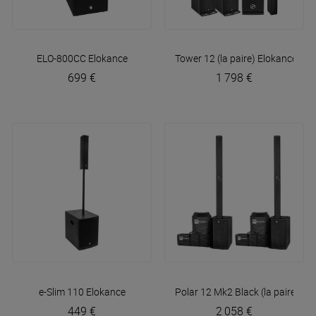
ELO-800CC
Elokance
Tower 12 (la paire)
Elokance
699 €
1 798 €
e-Slim 110
Elokance
Polar 12 Mk2 Black (la paire) +
449 €
2 058 €