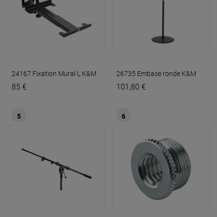
24167 Fixation Mural L
K&M
26735 Embase ronde
K&M
85 €
101,80 €
5
6