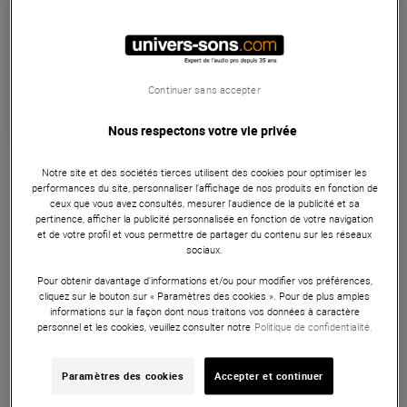
En Stock
Habituellement expédié sous 48h
+infos
Retrait magasin en 3 jour(s)
Continuer sans accepter
à Univers-sons
Nous respectons votre vie privée
Notre site et des sociétés tierces utilisent des cookies pour optimiser les
Garantie
5
ans
performances du site, personnaliser l’affichage de nos produits en fonction de
ceux que vous avez consultés, mesurer l'audience de la publicité et sa
Microphones
pertinence, afficher la publicité personnalisée en fonction de votre navigation
et de votre profil et vous permettre de partager du contenu sur les réseaux
sociaux.
Pied télescopique de scène à embase circulaire noire anti-
vibrations.
Pour obtenir davantage d'informations et/ou pour modifier vos préférences,
cliquez sur le bouton sur « Paramètres des cookies ». Pour de plus amples
ARTICLE N° 54097
informations sur la façon dont nous traitons vos données à caractère
personnel et les cookies, veuillez consulter notre
Politique de confidentialité.
Paramètres des cookies
Accepter et continuer