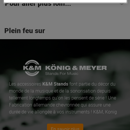
Pour aller plus loin...
Plein feu sur
Les accessoires
K&M Stands
font partie du décor du
monde de la musique et de la sonorisation depuis
tellement longtemps qu'on les pensent de série ! Une
Fabrication allemande chevronnée qui assure une
durée de vie allongée à vos instruments ! K&M, Konïg
et Meyer Corp,
les pieds de micros
sont leur fer de
lance en accessoires !
En savoir plus