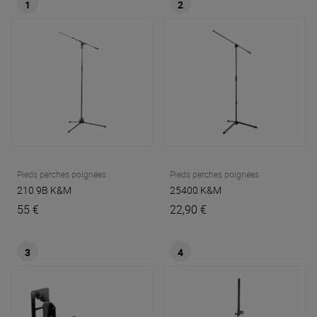
1
2
Pieds perches poignées
Pieds perches poignées
210 9B
K&M
25400
K&M
55 €
22,90 €
3
4