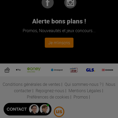
Alerte bons plans !
Promos, Nouveautés et jeux concours...
Je m'inscris
Conditions générales de ventes
|
Qui sommes-nous ?
|
Nous
contacter
|
Rejoignez-nous
|
Mentions Légales
|
Préférences de cookies
|
Promos
|