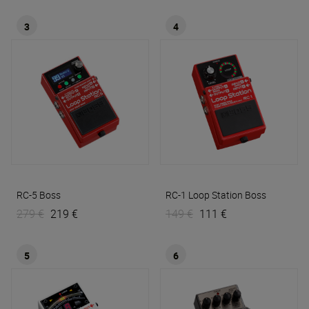
3
4
RC-5
Boss
RC-1 Loop Station
Boss
279 €
219 €
149 €
111 €
5
6