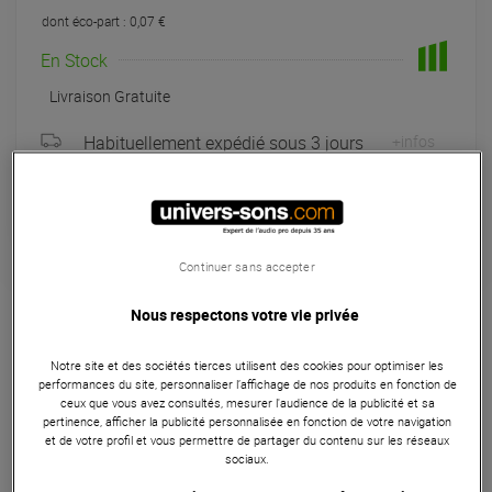
dont éco-part : 0,07 €
En Stock
Livraison Gratuite
Habituellement expédié sous 3 jours
+infos
Retrait magasin en 4 jour(s)
à Univers-sons
Continuer sans accepter
Garantie
5
ans
Nous respectons votre vie privée
Eligible à la Garantie Sérénité
Effets et traitements
Notre site et des sociétés tierces utilisent des cookies pour optimiser les
performances du site, personnaliser l’affichage de nos produits en fonction de
La Boss TU-3 Chromatic Tuner est une Pédale d'accordage
ceux que vous avez consultés, mesurer l'audience de la publicité et sa
pertinence, afficher la publicité personnalisée en fonction de votre navigation
de guitare et de basse, avec mode haute luminosité pour
et de votre profil et vous permettre de partager du contenu sur les réseaux
une meilleure visibilité à l'extérieur, indicateur LED à 21
sociaux.
segments, support d'accordage et mode guitare/basse.