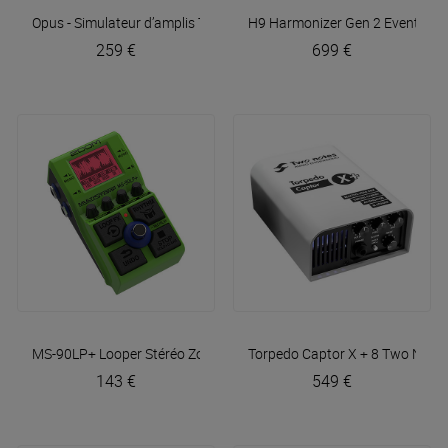
Opus - Simulateur d’amplis
Two Notes
H9 Harmonizer Gen 2
Eventide
259 €
699 €
MS-90LP+ Looper Stéréo
Zoom
Torpedo Captor X + 8
Two Note
143 €
549 €