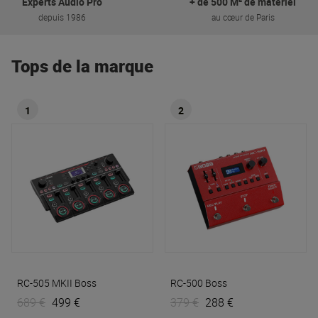
Experts Audio Pro
+ de 500 M² de matériel
depuis 1986
au cœur de Paris
Tops de la marque
1
2
RC-505 MKII
Boss
RC-500
Boss
689 €
499 €
379 €
288 €