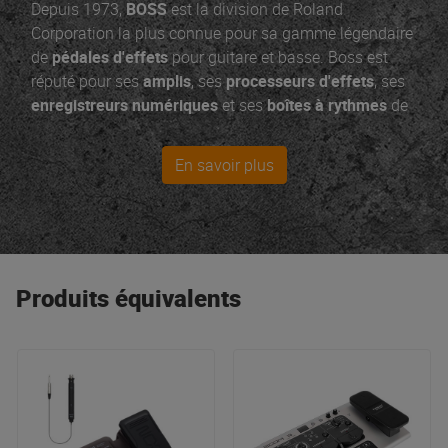
Depuis 1973,
BOSS
est la division de Roland
Corporation la plus connue pour sa gamme légendaire
de
pédales d'effets
pour guitare et basse. Boss est
réputé pour ses
amplis
, ses
processeurs d'effets
, ses
enregistreurs numériques
et ses
boîtes à rythmes
de
la Boss SD1 en passant par la METAL ZONE. BOSS
vous offre les outils créatifs dont vous avez besoin
En savoir plus
pour passer moins de temps à bidouiller et plus de
temps à jouer !
Produits équivalents