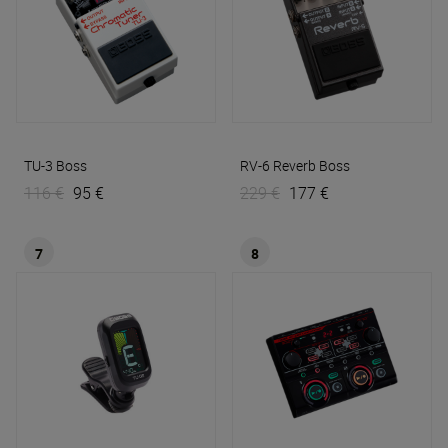
TU-3
Boss
RV-6 Reverb
Boss
116 €
95 €
229 €
177 €
7
8