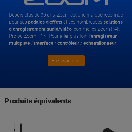
Depuis plus de 30 ans, Zoom est une marque reconnue
pour ses
pédales d'effets
et ses nombreuses
solutions
d'enregistrement audio/vidéo
, comme les Zoom H4N
Pro ou Zoom H1N. Pour aller plus loin l
'enregistreur
multipiste
/
interface
/
contrôleur
/
échantillonneur
Zoom R24 ou l'enregistreur SD 8 pistes,
échantillonneur
et
interface USB
Zoom R8 feront votre
En savoir plus
bonheur. Zoom propose également des
pédales
d'effets
: Zoom G6 Guitar Multi-Effects & Amp
Simulator, la pédale Zoom B3X Bass Effects and Amp
Simulator et la pédale Zoom A3 Pre Amp Acoustic
Guitar Effects, pour n'en citer que quelques-unes. Avec
Produits équivalents
une gamme aussi diversifiée de matériel pour chaque
type de musicien, un produit Zoom peut jouer un rôle
dans chaque étape de votre carrière musicale en
constante évolution.