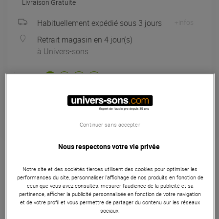
Livraison Gratuite
Habituellement expédié sous 3 jours
+infos
Retrait magasin en 4 jour(s)
à Univers-sons
Payer en
3x
4x
10x
12x
Apport initial :
47.67 €
47
,67 €
/ mois
Mensualités :
2
x
47.67 €
Coût de financement :
0 €
TAEG fixe :
0
%
Continuer sans accepter
Garantie
3
ans
Nous respectons votre vie privée
Eligible à la Garantie Sérénité
Notre site et des sociétés tierces utilisent des cookies pour optimiser les
Effets et traitements
performances du site, personnaliser l’affichage de nos produits en fonction de
ceux que vous avez consultés, mesurer l'audience de la publicité et sa
La Zoom MS-90LP+ est une pédale looper stéréo 32 bits
pertinence, afficher la publicité personnalisée en fonction de votre navigation
et de votre profil et vous permettre de partager du contenu sur les réseaux
offrant jusqu’à 13 heures d’enregistrement, 8 effets intégrés,
sociaux.
68 rythmes synchronisés et un contrôle intuitif via