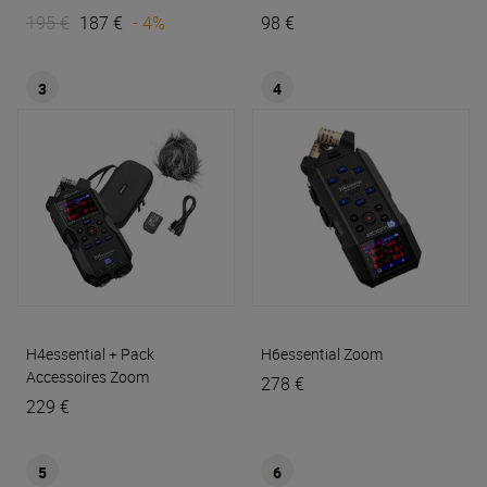
195 €
187 €
- 4%
98 €
3
4
H4essential + Pack
H6essential
Zoom
Accessoires
Zoom
278 €
229 €
5
6