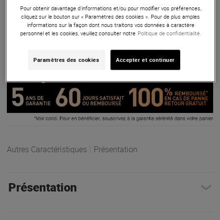
potentiomètres, footswitchs et écran LCD. Polyvalente et
Pour obtenir davantage d'informations et/ou pour modifier vos préférences,
cliquez sur le bouton sur « Paramètres des cookies ». Pour de plus amples
compacte, elle s’adapte aux besoins des guitaristes et
informations sur la façon dont nous traitons vos données à caractère
claviéristes.
personnel et les cookies, veuillez consulter notre
Politique de confidentialité.
ARTICLE N° 100430
Paramètres des cookies
Accepter et continuer
Autres Caractéristiques
|
Présentation
Présentation