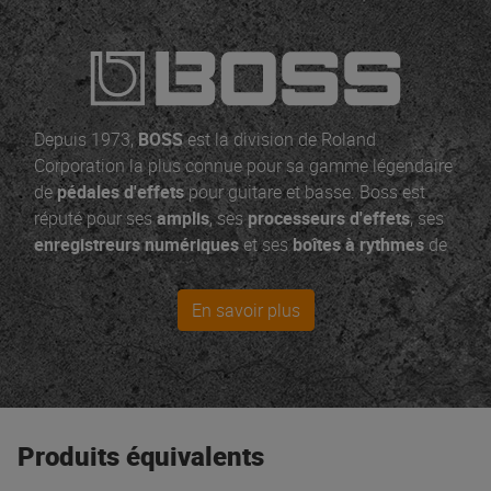
Depuis 1973,
BOSS
est la division de Roland
Corporation la plus connue pour sa gamme légendaire
de
pédales d'effets
pour guitare et basse. Boss est
réputé pour ses
amplis
, ses
processeurs d'effets
, ses
enregistreurs numériques
et ses
boîtes à rythmes
de
la Boss SD1 en passant par la METAL ZONE. BOSS
vous offre les outils créatifs dont vous avez besoin
En savoir plus
pour passer moins de temps à bidouiller et plus de
temps à jouer !
Produits équivalents