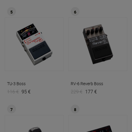
5
6
TU-3
Boss
RV-6 Reverb
Boss
116 €
95 €
229 €
177 €
7
8