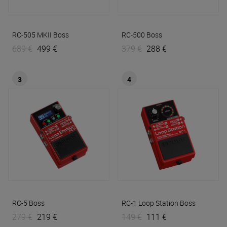
RC-505 MKII
Boss
RC-500
Boss
689 €
499 €
379 €
288 €
3
4
RC-5
Boss
RC-1 Loop Station
Boss
279 €
219 €
149 €
111 €