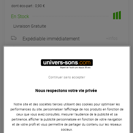
dont éco-part : 0,90 €
En Stock
Livraison Gratuite
Expédiable immédiatement
+infos
Retrait magasin en 24h
à Univers-sons
Payer en
3x
4x
10x
12x
Continuer sans accepter
Apport initial :
37.00 €
37
,00 €
/ mois
Mensualités :
2
x
37.00 €
Coût de financement :
0 €
Nous respectons votre vie privée
TAEG fixe :
0
%
Notre site et des sociétés tierces utilisent des cookies pour optimiser les
performances du site, personnaliser l’affichage de nos produits en fonction de
Garantie
3
ans
ceux que vous avez consultés, mesurer l'audience de la publicité et sa
Eligible à la Garantie Sérénité
pertinence, afficher la publicité personnalisée en fonction de votre navigation
et de votre profil et vous permettre de partager du contenu sur les réseaux
Effets et traitements
sociaux.