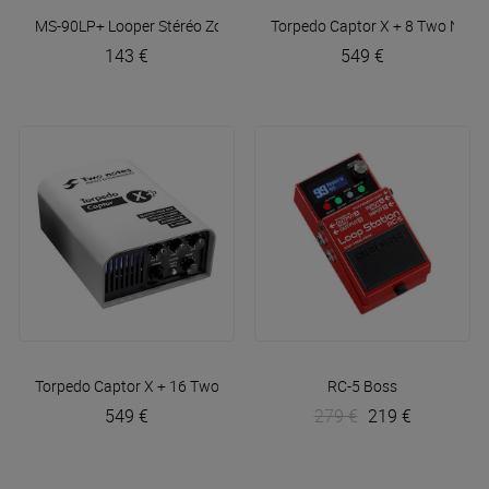
MS-90LP+ Looper Stéréo
Zoom
Torpedo Captor X + 8
Two Note
143 €
549 €
Torpedo Captor X + 16
Two Notes
RC-5
Boss
549 €
279 €
219 €