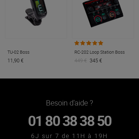
TU-02
Boss
RC-202 Loop Station
Boss
11,90 €
449 €
345 €
Besoin d'aide ?
01 80 38 38 50
6J sur 7 de 11H à 19H