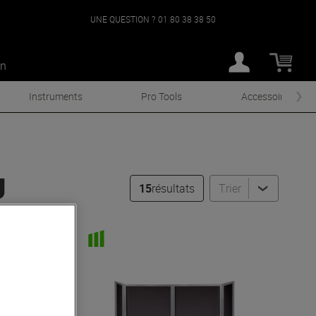
UNE QUESTION ?
01 80 38 38 50
an
Instruments
Pro Tools
Accessoires
J
15
résultats
Trier