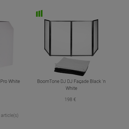
 Pro White
BoomTone DJ
DJ Façade Black 'n
White
198 €
article(s)