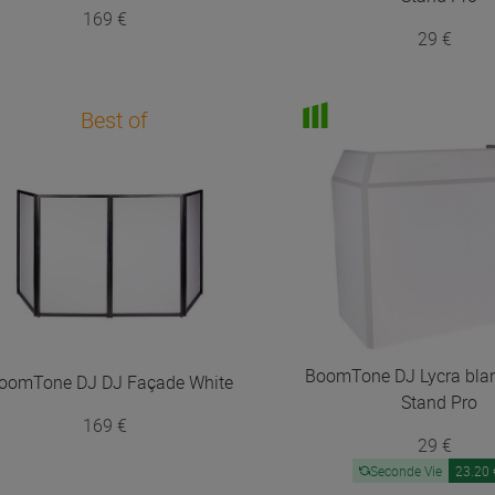
169 €
29 €
Best of
BoomTone DJ
Lycra bla
oomTone DJ
DJ Façade White
Stand Pro
169 €
29 €
Seconde Vie
23.20 