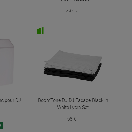
237 €
nc pour DJ
BoomTone DJ
DJ Facade Black 'n
White Lycra Set
58 €
€