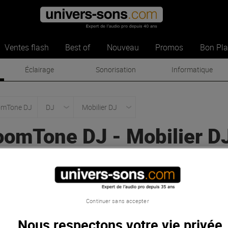
Ventes flash
Best of
Nouveau
Promos
Bon Pl
Éclairage
Sonorisation
Informatique
mTone DJ
DJ
Mobilier DJ
oomTone DJ
-
Mobilier D
Best of
Continuer sans accepter
Nous respectons votre vie privée