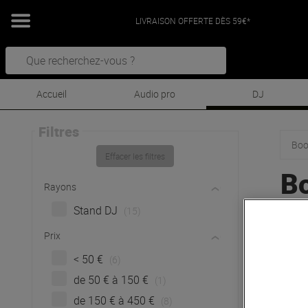
LIVRAISON OFFERTE DÈS 59€*
Accueil
Audio pro
DJ
Filtres
Boo
Effacer les filtres
B
Rayons
Stand DJ
(15)
Prix
< 50 €
(6)
de 50 € à 150 €
(1)
de 150 € à 450 €
(8)