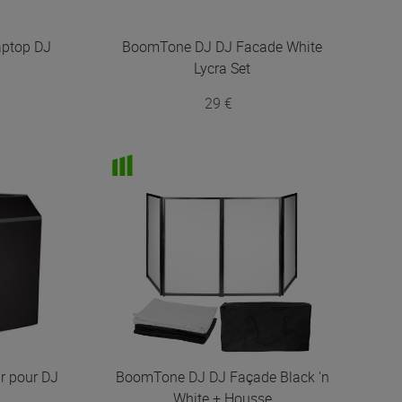
aptop DJ
BoomTone DJ
DJ Facade White
Lycra Set
29 €
ir pour DJ
BoomTone DJ
DJ Façade Black 'n
White + Housse