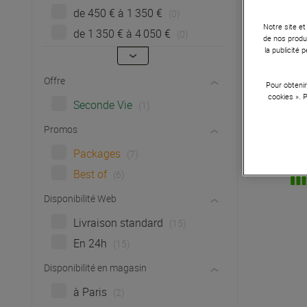
de 450 € à 1 350 €
(0)
Notre site et
de 1 350 € à 4 050 €
(0)
de nos produi
la publicité
Offre
Pour obtenir
cookies ». 
Seconde Vie
(1)
Promos
Packages
(7)
Best of
(6)
Disponibilité Web
Livraison standard
(15)
En 24h
(15)
Disponibilité en magasin
à Paris
(2)