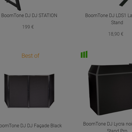
BoomTone DJ
DJ STATION
BoomTone DJ
LDS1 L
Stand
199 €
18,90 €
Best of
BoomTone DJ
Lycra no
oomTone DJ
DJ Façade Black
Stand Pro