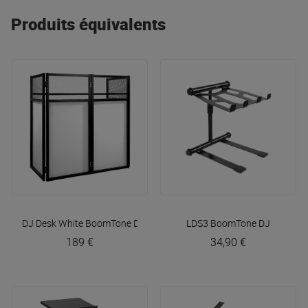
Produits équivalents
DJ Desk White
BoomTone DJ
LDS3
BoomTone DJ
189 €
34,90 €