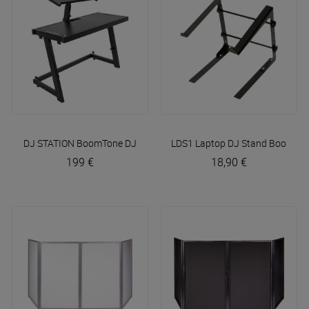
DJ STATION
BoomTone DJ
LDS1 Laptop DJ Stand
BoomTon
199 €
18,90 €