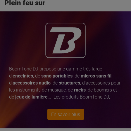
Plein feu sur
BoomTone DJ propose une gamme très large
d'
enceintes
, de
sono portables
, de
micros sans fil
,
d'
accessoires audio
, de
structures
, d'accessoires pour
les instruments de musique, de
racks
, de boomers et
de
jeux de lumière
... Les produits BoomTone DJ,
développés en
France
, bénéficient tous d'un
contrôle
qualité exigeant et permanent
pour vous offrir
En savoir plus
toujours le
meilleur rapport qualité / prix
du marché.