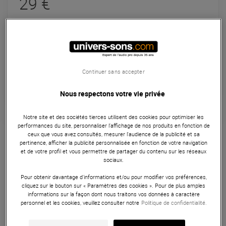
29 €
En Stock
Expédiable immédiatement
+infos
Retrait magasin en 24h
Continuer sans accepter
à Univers-sons
Nous respectons votre vie privée
Notre site et des sociétés tierces utilisent des cookies pour optimiser les
performances du site, personnaliser l’affichage de nos produits en fonction de
Mobilier DJ
ceux que vous avez consultés, mesurer l'audience de la publicité et sa
pertinence, afficher la publicité personnalisée en fonction de votre navigation
Le BoomTone DJ Facade Black Set est un tissu noir en
et de votre profil et vous permettre de partager du contenu sur les réseaux
lycra, destiné à être installé sur l'armature BoomToneDJ DJ
sociaux.
FACADE (vendu séparément).
Pour obtenir davantage d'informations et/ou pour modifier vos préférences,
cliquez sur le bouton sur « Paramètres des cookies ». Pour de plus amples
ARTICLE N° 56692
informations sur la façon dont nous traitons vos données à caractère
personnel et les cookies, veuillez consulter notre
Politique de confidentialité.