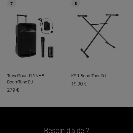
7
8
TravelSound15-VHF
KS 1
BoomTone DJ
BoomTone DJ
19,90 €
279 €
Besoin d'aide ?