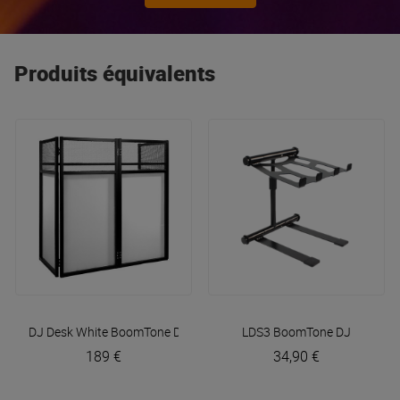
toujours le
meilleur rapport qualité / prix
du marché.
Produits équivalents
DJ Desk White
BoomTone DJ
LDS3
BoomTone DJ
189 €
34,90 €