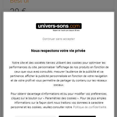
Best of
29 €
En Stock
Expédiable immédiatement
+infos
Continuer sans accepter
Retrait magasin en 24h
Nous respectons votre vie privée
à Univers-sons
Notre site et des sociétés tierces utilisent des cookies pour optimiser les
performances du site, personnaliser l’affichage de nos produits en fonction de
ceux que vous avez consultés, mesurer l'audience de la publicité et sa
Garantie
3
ans
pertinence, afficher la publicité personnalisée en fonction de votre navigation
et de votre profil et vous permettre de partager du contenu sur les réseaux
Mobilier DJ
sociaux.
Le DJ Facade White SET de BoomTone DJ est un lot de 4
Pour obtenir davantage d'informations et/ou pour modifier vos préférences,
cliquez sur le bouton sur « Paramètres des cookies ». Pour de plus amples
tissus blancs extenslbles en lycra, conçu pour habiller votre
informations sur la façon dont nous traitons vos données à caractère
DJ Facade.
personnel et les cookies, veuillez consulter notre
Politique de confidentialité.
ARTICLE N° 56664