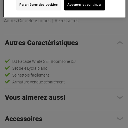
Paramètres des cookies
Accepter et continuer
Autres Caractéristiques
|
Accessoires
Autres Caractéristiques
DJ Facade White SET BoomTone DJ
Set de 4 Lycra blanc
Se nettoie facilement
Armature vendue séparément
Vous aimerez aussi
Accessoires