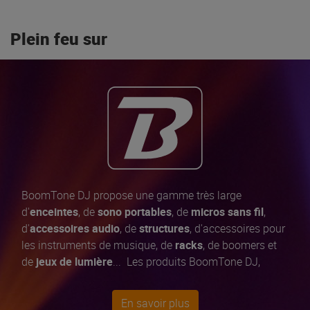
Plein feu sur
BoomTone DJ propose une gamme très large
d'
enceintes
, de
sono portables
, de
micros sans fil
,
d'
accessoires audio
, de
structures
, d'accessoires pour
les instruments de musique, de
racks
, de boomers et
de
jeux de lumière
... Les produits BoomTone DJ,
développés en
France
, bénéficient tous d'un
contrôle
qualité exigeant et permanent
pour vous offrir
En savoir plus