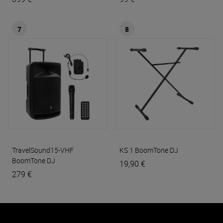
7
8
TravelSound15-VHF
KS 1
BoomTone DJ
BoomTone DJ
19,90 €
279 €