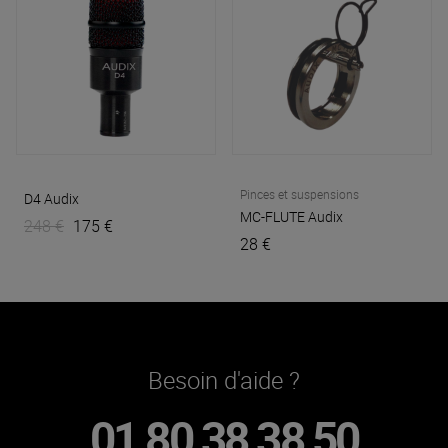
Pinces et suspensions
D4
Audix
MC-FLUTE
Audix
248 €
175 €
28 €
Besoin d'aide ?
01 80 38 38 50