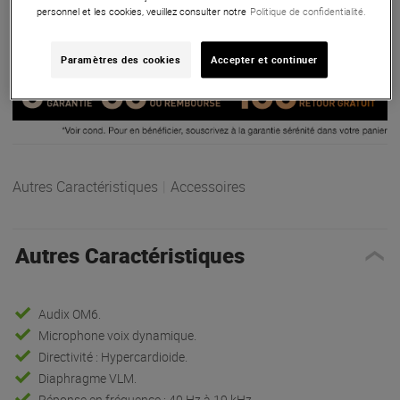
ARTICLE N° 61779
personnel et les cookies, veuillez consulter notre
Politique de confidentialité.
Paramètres des cookies
Accepter et continuer
Autres Caractéristiques
|
Accessoires
Autres Caractéristiques
Audix OM6.
Microphone voix dynamique.
Directivité : Hypercardioide.
Diaphragme VLM.
Réponse en fréquence : 40 Hz à 19 kHz.