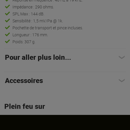
Impédance : 290 ohms.
SPL Max : 144 dB.
Sensibilité : 1,5 mV/Pa @ 1k.
Pochette de transport et pince incluses.
Longueur : 176 mm.
Poids: 307 g.
Pour aller plus loin...
Accessoires
Plein feu sur