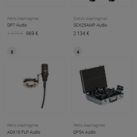
Petits diaphragmes
Grands diaphragmes
DP7
Audix
SCX25AMP
Audix
1 479 €
969 €
2 134 €
3
4
Petits diaphragmes
Petits diaphragmes
ADX10 FLP
Audix
DP5A
Audix