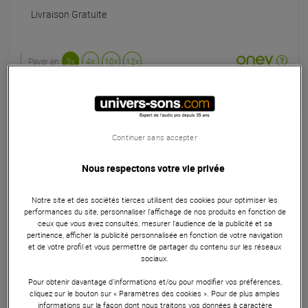
Livraison Gratuite
Payer en
3x
4x
10x
12x
Apport initial :
99.67 €
99
,67 €
/ mois
Mensualités :
2
x
99.67 €
Coût de financement :
0 €
TAEG fixe :
0
%
Continuer sans accepter
Garantie
3
ans
Nous respectons votre vie privée
Eligible à la Garantie Sérénité
Microphones
Notre site et des sociétés tierces utilisent des cookies pour optimiser les
performances du site, personnaliser l’affichage de nos produits en fonction de
L'Audix OM6 est un microphone dynamique hyper-cardioïde
ceux que vous avez consultés, mesurer l'audience de la publicité et sa
pertinence, afficher la publicité personnalisée en fonction de votre navigation
de chant, doté d'une large réponse dans les basses
et de votre profil et vous permettre de partager du contenu sur les réseaux
fréquences. L'OM6 encaisse des niveaux pression
sociaux.
acoustiques élevés sans distorsion, un faible bruit de
Pour obtenir davantage d'informations et/ou pour modifier vos préférences,
manipulation, et une réjection hors axe supérieure.
cliquez sur le bouton sur « Paramètres des cookies ». Pour de plus amples
informations sur la façon dont nous traitons vos données à caractère