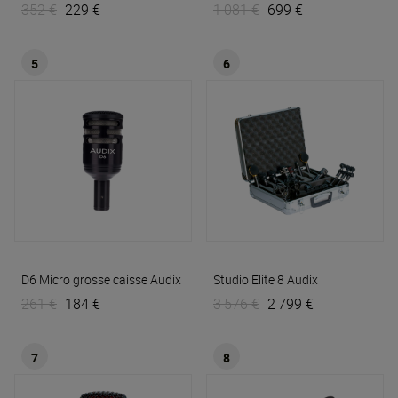
352 €
229 €
1 081 €
699 €
5
6
D6 Micro grosse caisse
Audix
Studio Elite 8
Audix
261 €
184 €
3 576 €
2 799 €
7
8