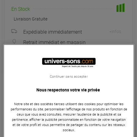
En Stock
Livraison Gratuite
Expédiable immédiatement
+infos
Retrait immédiat en magasin
à Univers-sons
Garantie
3
ans
Continuer sans accepter
Eligible à la Garantie Sérénité
Nous respectons votre vie privée
Casques
Notre site et des sociétés tierces utilisent des cookies pour optimiser les
Audio-Technica ATH-R30x, un casque ouvert conçu pour la
performances du site, personnaliser l’affichage de nos produits en fonction de
création, le mixage et l'écoute attentive. Transducteurs 40
ceux que vous avez consultés, mesurer l'audience de la publicité et sa
mm, large image stéréo, rendu naturel et sans coloration.
pertinence, afficher la publicité personnalisée en fonction de votre navigation
et de votre profil et vous permettre de partager du contenu sur les réseaux
Arceau léger et coussinets velours pour un confort longue
sociaux.
durée en studio comme à la maison.