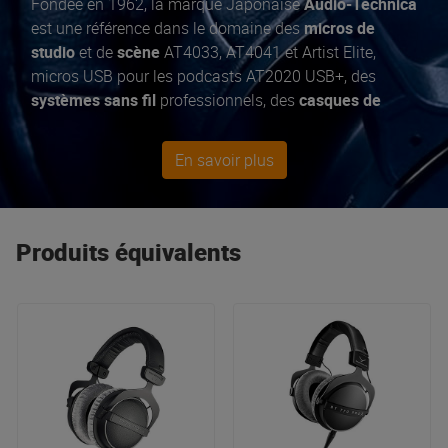
Fondée en 1962, la marque Japonaise
Audio-Technica
est une référence dans le domaine des
micros de
studio
et de
scène
AT4033, AT4041 et Artist Elite,
micros USB pour les podcasts AT2020 USB+, des
systèmes sans fil
professionnels, des
casques de
monitoring série ATH-M
, des
platines vinyles AT-
LP140XP
et
accessoires DJ
. Des développements tels
En savoir plus
que la
technologie anti-RFI Uniguard
, qui préserve les
microphones des interférences WiFi, Bluetooth et
autres sources modernes d'interférences radio,
témoignent de leur engagement à fournir aux
Produits équivalents
musiciens et aux ingénieurs le
son de haute qualité
auquel ils sont habitués.