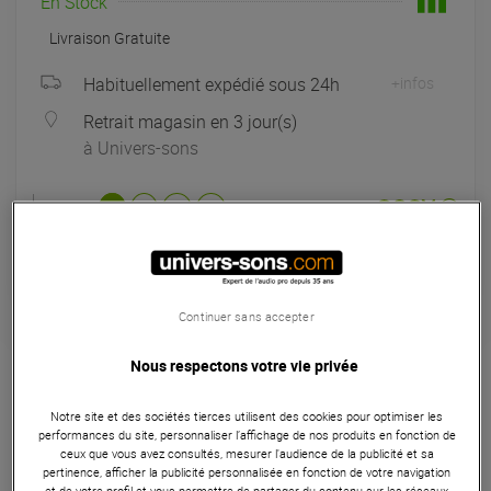
En Stock
Livraison Gratuite
Habituellement expédié sous 24h
+infos
Retrait magasin en 3 jour(s)
à Univers-sons
Payer en
3x
4x
10x
12x
Apport initial :
149.67 €
149
,67 €
/ mois
Mensualités :
2
x
149.67 €
Coût de financement :
0 €
TAEG fixe :
0
%
Continuer sans accepter
Garantie
3
ans
Nous respectons votre vie privée
Eligible à la Garantie Sérénité
Notre site et des sociétés tierces utilisent des cookies pour optimiser les
Tables de mixage
performances du site, personnaliser l’affichage de nos produits en fonction de
ceux que vous avez consultés, mesurer l'audience de la publicité et sa
La ZED-14 Allen et Heath est une console Live 12 canaux
pertinence, afficher la publicité personnalisée en fonction de votre navigation
et de votre profil et vous permettre de partager du contenu sur les réseaux