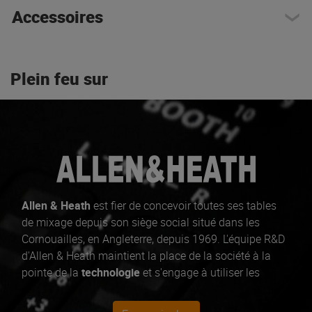
Accessoires
Plein feu sur
Allen & Heath
est fier de concevoir toutes ses tables
de mixage depuis son siège social situé dans les
Cornouailles, en Angleterre, depuis 1969. L'équipe R&D
d'Allen & Heath maintient la place de la société à la
pointe de la
technologie
et s'engage à utiliser les
meilleurs matériaux pour offrir une
expérience de
mixage ultime
et des
performances audio