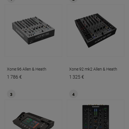
Xone:96
Allen & Heath
Xone:92 mk2
Allen & Heath
1 786 €
1 325 €
3
4