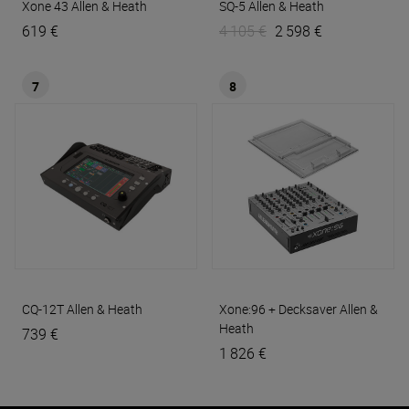
Xone 43
Allen & Heath
SQ-5
Allen & Heath
619 €
4 105 €
2 598 €
7
8
CQ-12T
Allen & Heath
Xone:96 + Decksaver
Allen &
Heath
739 €
1 826 €