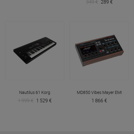
349 €
289 €
Nautilus 61
Korg
MD850 Vibes
Mayer EMI
1 999 €
1 529 €
1 866 €