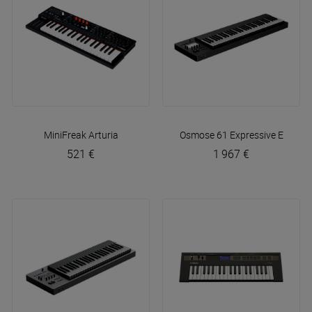
MiniFreak
Arturia
Osmose 61
Expressive E
521 €
1 967 €