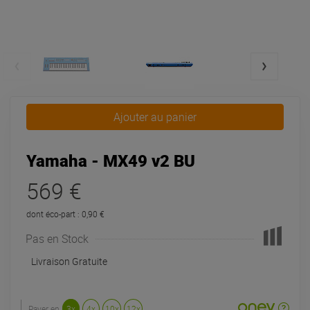
Ajouter au panier
Yamaha - MX49 v2 BU
569 €
dont éco-part : 0,90 €
Pas en Stock
Livraison Gratuite
Payer en
3x
4x
10x
12x