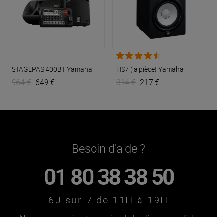
STAGEPAS 400BT
Yamaha
HS7 (la pièce)
Yamaha
964 €
649 €
314 €
217 €
Besoin d'aide ?
01 80 38 38 50
6J sur 7 de 11H à 19H