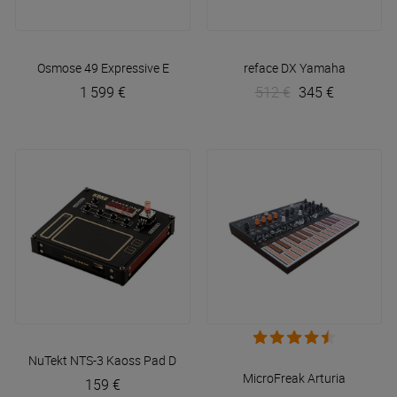
Osmose 49
Expressive E
reface DX
Yamaha
1 599 €
512 €
345 €
NuTekt NTS-3 Kaoss Pad DIY Digital Kit
Korg
MicroFreak
Arturia
159 €