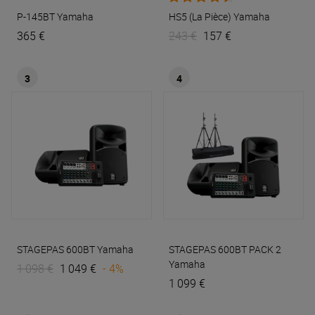
P-145BT
Yamaha
HS5 (La Pièce)
Yamaha
365 €
243 €
157 €
3
4
STAGEPAS 600BT
Yamaha
STAGEPAS 600BT PACK 2
Yamaha
1 098 €
1 049 €
- 4%
1 099 €