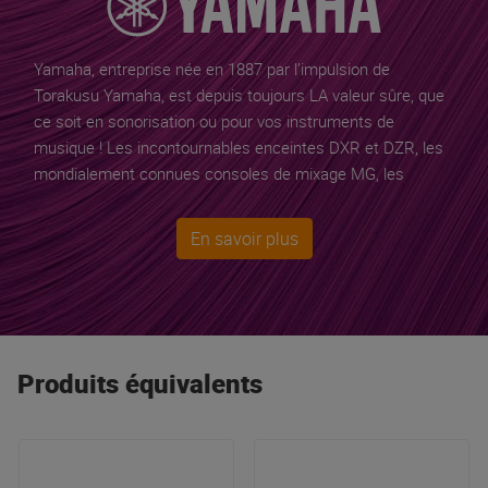
Yamaha, entreprise née en 1887 par l’impulsion de
Torakusu Yamaha
, est depuis toujours LA valeur sûre, que
ce soit en sonorisation ou pour vos instruments de
musique ! Les incontournables enceintes DXR et DZR, les
mondialement connues consoles de mixage MG, les
excellentes sonorisations portables STAGEPAS, les claviers
et pianos numériques, les batteries acoustiques et
En savoir plus
électroniques sont des références incontournables.
Yamaha est le premier fabricant mondial de guitares et le
choix du cœur et de la raison pour les passionnés et les
connaisseurs !
Produits équivalents