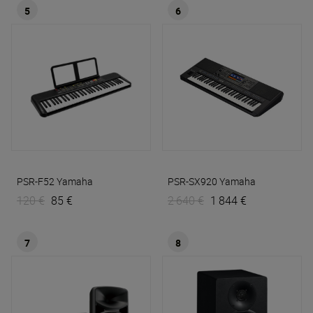
5
6
PSR-F52
Yamaha
PSR-SX920
Yamaha
120 €
85 €
2 640 €
1 844 €
7
8