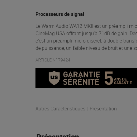
Processeurs de signal
Le Warm Audio WA12 MKII est un préampli micr
CineMag USA offrant jusqu'à 71dB de gain. Dest
c'est un préampli micro discret, à double transf
de puissance, un faible niveau de bruit et une s
ARTICLE N° 79424
Autres Caractéristiques
|
Présentation
Présentation