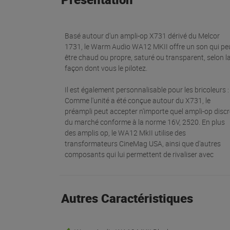
Basé autour d'un ampli-op X731 dérivé du Melcor
1731, le Warm Audio WA12 MKII offre un son qui pe
être chaud ou propre, saturé ou transparent, selon l
façon dont vous le pilotez.
Il est également personnalisable pour les bricoleurs :
Comme l'unité a été conçue autour du X731, le
préampli peut accepter n'importe quel ampli-op discr
du marché conforme à la norme 16V, 2520. En plus
des amplis op, le WA12 MkII utilise des
transformateurs CineMag USA, ainsi que d'autres
composants qui lui permettent de rivaliser avec
Autres Caractéristiques