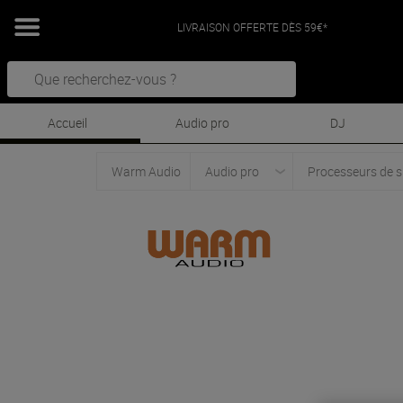
LIVRAISON OFFERTE DÈS 59€*
Accueil
Audio pro
DJ
Warm Audio
Audio pro
Processeurs de s