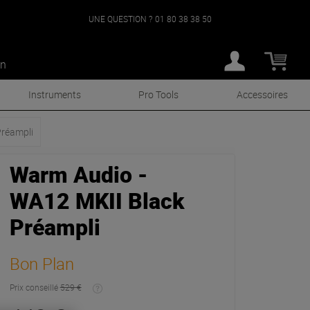
UNE QUESTION ?
01 80 38 38 50
an
Instruments
Pro Tools
Accessoires
réampli
Warm Audio -
WA12 MKII Black
Préampli
Bon Plan
Prix conseillé
529 €