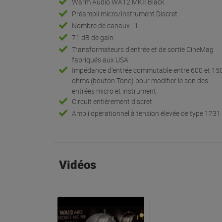
Warm Audio WA12 MKII Black
Préampli micro/instrument Discret
Nombre de canaux : 1
71 dB de gain.
Transformateurs d'entrée et de sortie CineMag
fabriqués aux USA
Impédance d'entrée commutable entre 600 et 15
ohms (bouton Tone) pour modifier le son des
entrées micro et instrument
Circuit entièrement discret
Ampli opérationnel à tension élevée de type 1731
Vidéos