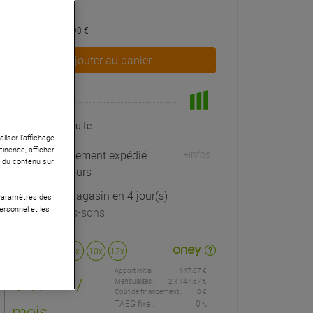
443 €
dont éco-part : 0,90 €
Ajouter au panier
En Stock
Livraison Gratuite
liser l’affichage
tinence, afficher
Habituellement expédié
+infos
r du contenu sur
sous 3 jours
Retrait magasin en 4 jour(s)
 Paramètres des
ersonnel et les
à Univers-sons
Payer en
3x
4x
10x
12x
Apport initial :
147.67 €
147
,67 €
/
Mensualités :
2
x
147.67 €
Coût de financement :
0 €
TAEG fixe :
0
%
mois