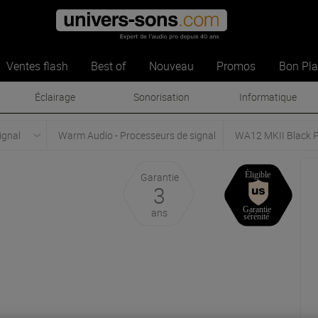
Ventes flash
Best of
Nouveau
Promos
Bon Pl
Éclairage
Sonorisation
Informatique
ignal
Warm Audio - Processeurs de signal
WA12 MKII Black P
Garantie
3
ans