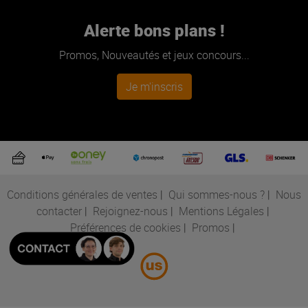
Alerte bons plans !
Promos, Nouveautés et jeux concours...
Je m'inscris
Conditions générales de ventes
|
Qui sommes-nous ?
|
Nous
contacter
|
Rejoignez-nous
|
Mentions Légales
|
Préférences de cookies
|
Promos
|