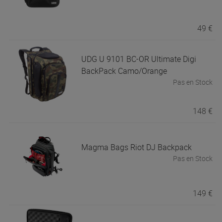
49 €
UDG
U 9101 BC-OR Ultimate Digi
BackPack Camo/Orange
Pas en Stock
148 €
Magma Bags
Riot DJ Backpack
Pas en Stock
149 €