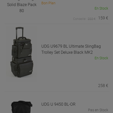
Bon Plan
En Stock
159 €
Conseillé :
222 €
UDG
U9679 BL Ultimate SlingBag
Trolley Set Deluxe Black MK2
En Stock
258 €
UDG
U 9450 BL-OR
Pas en Stock