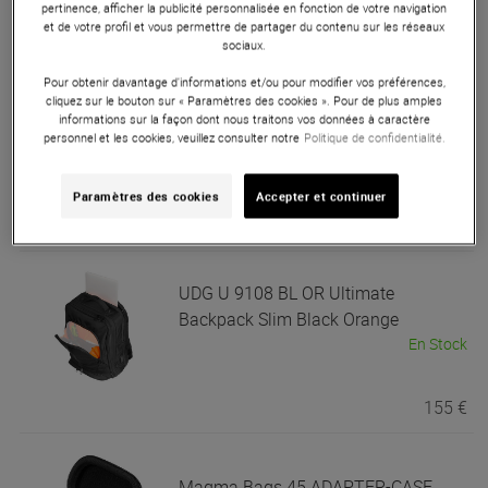
pertinence, afficher la publicité personnalisée en fonction de votre navigation
et de votre profil et vous permettre de partager du contenu sur les réseaux
sociaux.
148 €
Pour obtenir davantage d'informations et/ou pour modifier vos préférences,
cliquez sur le bouton sur « Paramètres des cookies ». Pour de plus amples
UDG
U9102 BL OR Ultimate
informations sur la façon dont nous traitons vos données à caractère
personnel et les cookies, veuillez consulter notre
Politique de confidentialité.
BackPack Black/Orange
En Stock
Paramètres des cookies
Accepter et continuer
128 €
UDG
U 9108 BL OR Ultimate
Backpack Slim Black Orange
En Stock
155 €
Magma Bags
45 ADAPTER-CASE