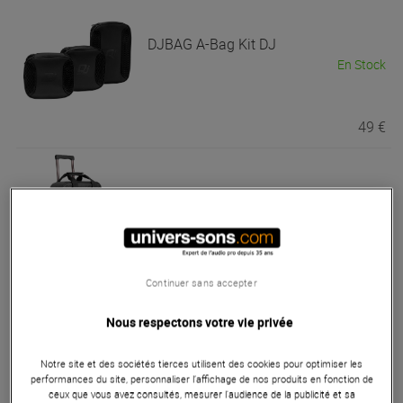
DJBAG
A-Bag Kit DJ
En Stock
49 €
UDG
U 9024 BL-OR
En Stock
302 €
Continuer sans accepter
Nous respectons votre vie privée
UDG
U9101 BL OR Ultimate Digi
Notre site et des sociétés tierces utilisent des cookies pour optimiser les
BackPack Black/Orange
performances du site, personnaliser l’affichage de nos produits en fonction de
En Stock
ceux que vous avez consultés, mesurer l'audience de la publicité et sa