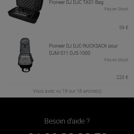
Pioneer DJ
DJC TAS1 Bag
Pas en Stock
59 €
Pioneer DJ
DJC-RUCKSACK pour
DJM-S11 DJS-1000
Pas en Stock
220 €
Vous avez vu 18 sur 18 article(s)
Besoin d'aide ?